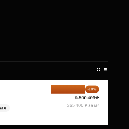
8 550 360 ₽
-10%
9 500 400 ₽
365 400 ₽ за м²
ная