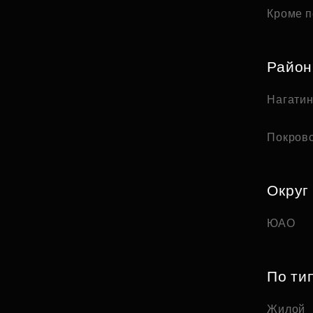
Кроме п
Райо
Нагати
Покров
Округ
ЮАО
По ти
Жилой