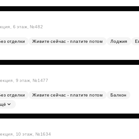
екция, 6 этаж, №482
Без отделки
Живите сейчас - платите потом
Лоджия
Е
секция, 9 этаж, №1477
Без отделки
Живите сейчас - платите потом
Балкон
щё
секция, 10 этаж, №1634