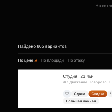
На котл
Найдено 805 вариантов
По цене
По площади
По этажу
Студия,
23.4м²
ЖК Движение. Говорово, 1 
Сдана
Скидка
Большая ванная