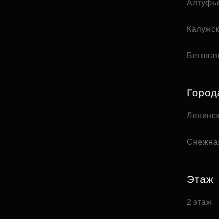
Алтуфь
Калужс
Бегова
Город
Ленинск
Снежна
Этаж
2 этаж