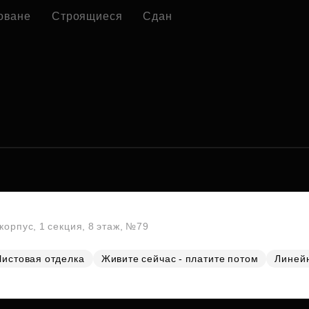
оване
Строящиеся
Сдан
корпус, 1 секция, 8 этаж, №79
Чистовая отделка
Живите сейчас - платите потом
Линей