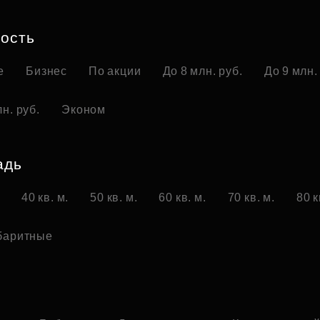
Субсидии
ость
е
Бизнес
По акции
До 8 млн. руб.
До 9 млн.
н. руб.
Эконом
адь
.
40 кв. м.
50 кв. м.
60 кв. м.
70 кв. м.
80 к
баритные
о