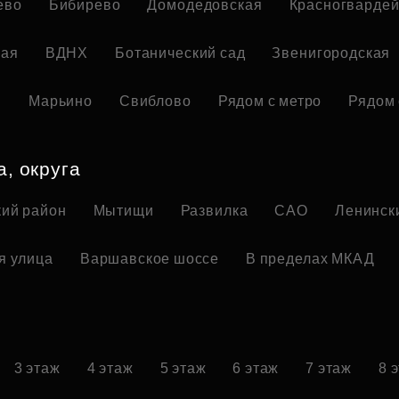
ево
Бибирево
Домодедовская
Красногвардей
кая
ВДНХ
Ботанический сад
Звенигородская
я
Марьино
Свиблово
Рядом с метро
Рядом 
а, округа
ий район
Мытищи
Развилка
САО
Ленинск
я улица
Варшавское шоссе
В пределах МКАД
3 этаж
4 этаж
5 этаж
6 этаж
7 этаж
8 