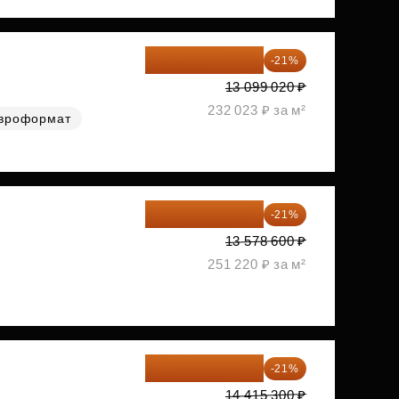
10 348 226 ₽
-21%
13 099 020 ₽
232 023 ₽ за м²
вроформат
10 727 094 ₽
-21%
13 578 600 ₽
251 220 ₽ за м²
11 388 087 ₽
-21%
14 415 300 ₽