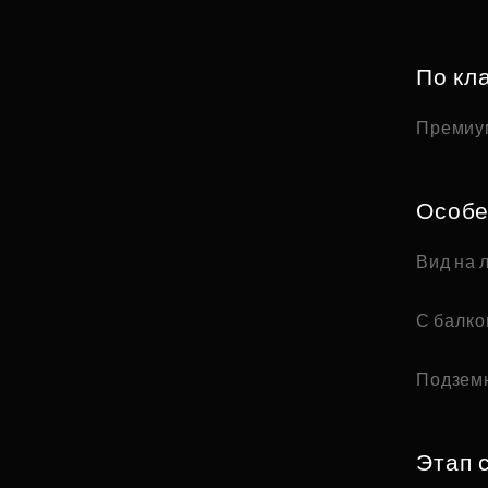
По кл
Премиу
Особе
Вид на 
С балк
Подзем
Этап 