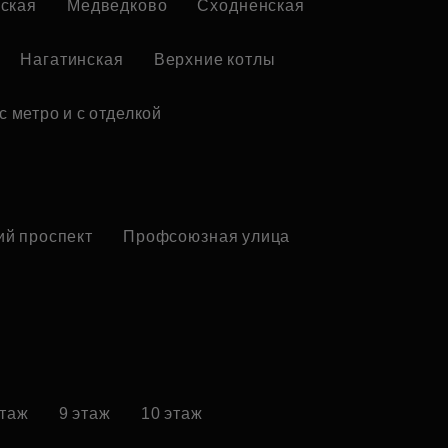
ская
Медведково
Сходненская
Нагатинская
Верхние котлы
с метро и с отделкой
ий проспект
Профсоюзная улица
этаж
9 этаж
10 этаж