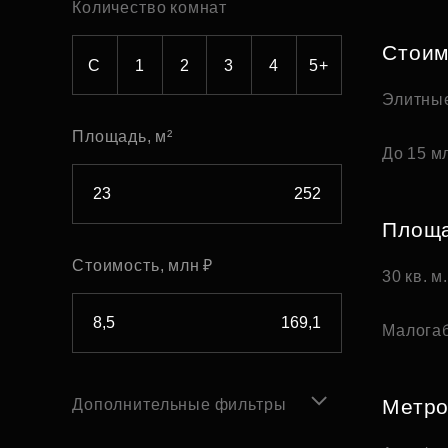
Количество комнат
Рефинансирование
Стоим
С
1
2
3
4
5+
Элитны
Площадь, м²
До 15 мл
Площ
Стоимость, млн ₽
30 кв. м
Малога
Метр
Дополнительные фильтры