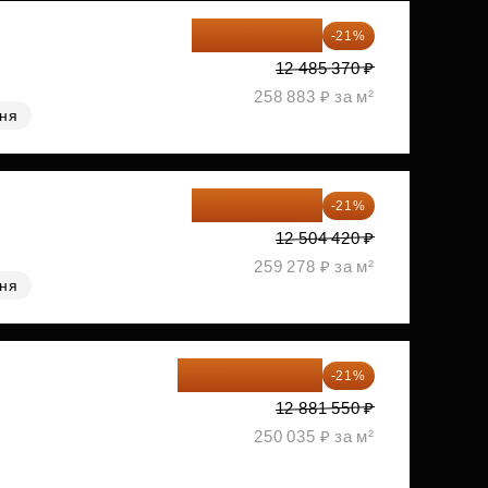
9 863 442 ₽
-21%
12 485 370 ₽
258 883 ₽ за м²
хня
9 878 492 ₽
-21%
12 504 420 ₽
259 278 ₽ за м²
хня
10 176 425 ₽
-21%
12 881 550 ₽
250 035 ₽ за м²