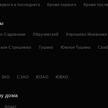
ервого и последнего
Кроме первого
Кроме посл
ны
но-Садовники
Обручевский
Хорошево-Мневники
ское-Стрешнево
Тушино
Южное Тушино
Свиб
ЗАО
СЗАО
ЮЗАО
ЮВАО
пу дома
Апарт