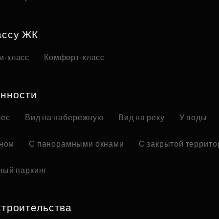
ассу ЖК
м-класс
Комфорт-класс
нности
лес
Вид на набережную
Вид на реку
У воды
оном
С панорамными окнами
С закрытой террито
ный паркинг
строительства