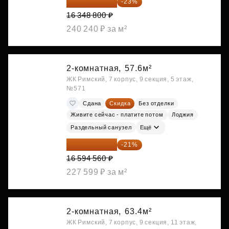
12 588 576 ₽
-23%
16 348 800 ₽
240 240 ₽ за м²
2-комнатная,
57.6м²
ЖК Римский, 7 корпус, 9 секция, 5 этаж,
№571
Сдана
Скидка
Без отделки
Живите сейчас - платите потом
Лоджия
Раздельный санузел
Ещё
13 109 702 ₽
-21%
16 594 560 ₽
227 599 ₽ за м²
2-комнатная,
63.4м²
ЖК Римский, 7 корпус, 9 секция, 11 этаж,