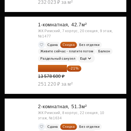
232 023 ₽ за м²
1-комнатная,
42.7м²
ЖК Римский, 7 корпус, 20 секция, 9 этаж,
№1477
Сдана
Скидка
Без отделки
Живите сейчас - платите потом
Балкон
Раздельный санузел
Ещё
10 727 094 ₽
-21%
13 578 600 ₽
251 220 ₽ за м²
2-комнатная,
51.3м²
ЖК Римский, 8 корпус, 22 секция, 10
этаж, №1634
Сдана
Скидка
Без отделки