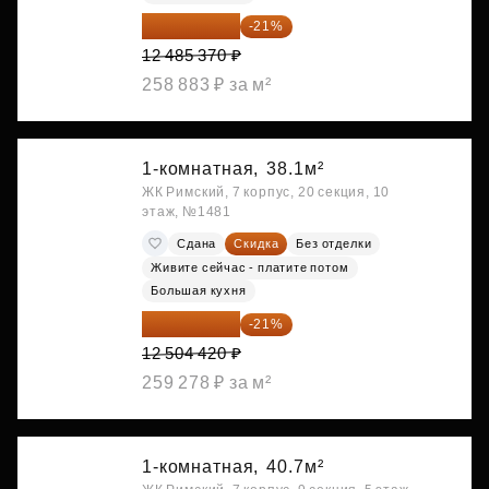
9 863 442 ₽
-21%
12 485 370 ₽
258 883 ₽ за м²
1-комнатная,
38.1м²
ЖК Римский, 7 корпус, 20 секция, 10
этаж, №1481
Сдана
Скидка
Без отделки
Живите сейчас - платите потом
Большая кухня
9 878 492 ₽
-21%
12 504 420 ₽
259 278 ₽ за м²
1-комнатная,
40.7м²