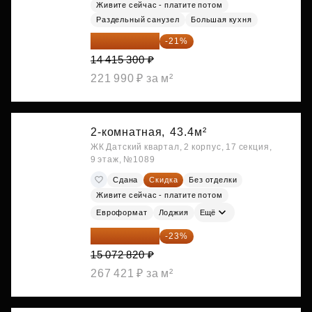
Живите сейчас - платите потом
Раздельный санузел
Большая кухня
11 388 087 ₽
-21%
14 415 300 ₽
221 990 ₽ за м²
2-комнатная,
43.4м²
ЖК Датский квартал, 2 корпус, 17 секция,
9 этаж, №1089
Сдана
Скидка
Без отделки
Живите сейчас - платите потом
Евроформат
Лоджия
Ещё
11 606 071 ₽
-23%
15 072 820 ₽
267 421 ₽ за м²