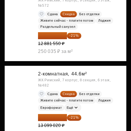
ЖК Римский, 7 корпус, 9 секция, 5 этаж,
№572
Сдана
Скидка
Без отделки
Живите сейчас - платите потом
Лоджия
Раздельный санузел
10 176 425 ₽
-21%
12 881 550 ₽
250 035 ₽ за м²
2-комнатная,
44.6м²
ЖК Римский, 7 корпус, 8 секция, 6 этаж,
№482
Сдана
Скидка
Без отделки
Живите сейчас - платите потом
Лоджия
Евроформат
Ещё
10 348 226 ₽
-21%
13 099 020 ₽