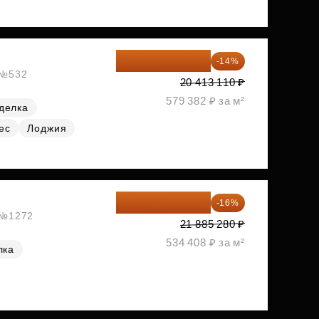
17 555 275 ₽
-14%
, №532
20 413 110 ₽
579 382 ₽ за м²
делка
ес
Лоджия
18 383 635 ₽
-16%
, №1272
21 885 280 ₽
534 408 ₽ за м²
лка