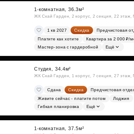
1-комнатная,
36.3м²
ЖК Скай Гарден, 2 корпус, 2 секция, 22 этаж
1 кв 2027
Скидка
Предчистовая от
Платите как хотите
Квартира за 2 000 ₽/м
Мастер-зона с гардеробной
Ещё
Студия,
34.4м²
ЖК Скай Гарден, 1 корпус, 7 секция, 27 этаж
Сдана
Скидка
Предчистовая отде
Живите сейчас - платите потом
Лоджия
Гибкая планировка
Ещё
1-комнатная,
37.5м²