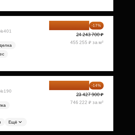
20 122 271 ₽
-17%
, №401
24 243 700 ₽
455 255 ₽ за м²
делка
ес
20 147 994 ₽
-14%
, №190
23 427 900 ₽
746 222 ₽ за м²
лка
я
Ещё