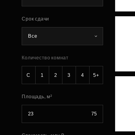
Рефинансирование
Срок сдачи
Все
Количество комнат
С
1
2
3
4
5+
Площадь, м²