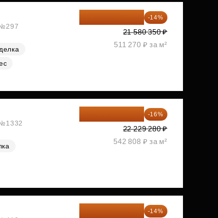
18 559 101 ₽
-14%
, №297
21 580 350 ₽
511 270 ₽ за м²
делка
ес
18 672 595 ₽
-16%
, №1332
22 229 280 ₽
542 808 ₽ за м²
лка
18 721 125 ₽
-14%