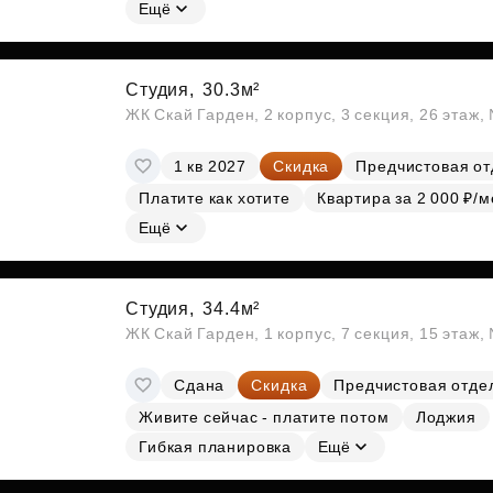
Субсидии
Ещё
Студия,
30.3м²
ЖК Скай Гарден, 2 корпус, 3 секция, 26 этаж
1 кв 2027
Скидка
Предчистовая от
Платите как хотите
Квартира за 2 000 ₽/м
Ещё
Студия,
34.4м²
ЖК Скай Гарден, 1 корпус, 7 секция, 15 этаж
Сдана
Скидка
Предчистовая отде
Живите сейчас - платите потом
Лоджия
Гибкая планировка
Ещё