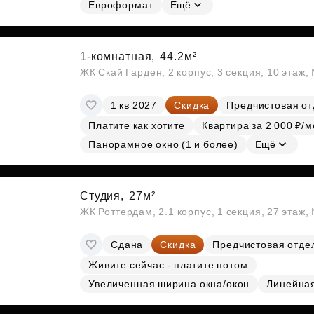
Евроформат
Ещё
1-комнатная,
44.2м²
ЖК Скай Гарден, 2 корпус, 3 секция, 10 этаж
1 кв 2027
Скидка
Предчистовая от
Платите как хотите
Квартира за 2 000 ₽/м
Панорамное окно (1 и более)
Ещё
Студия,
27м²
ЖК Роттердам, 2.1 корпус, 1 секция, 27 этаж
Сдана
Скидка
Предчистовая отде
Живите сейчас - платите потом
Увеличенная ширина окна/окон
Линейна