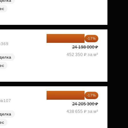
делка
ес
20 084 340 ₽
-17%
№369
24 198 000 ₽
452 350 ₽ за м²
делка
ес
20 090 399 ₽
-17%
, №107
24 205 300 ₽
438 655 ₽ за м²
делка
ес