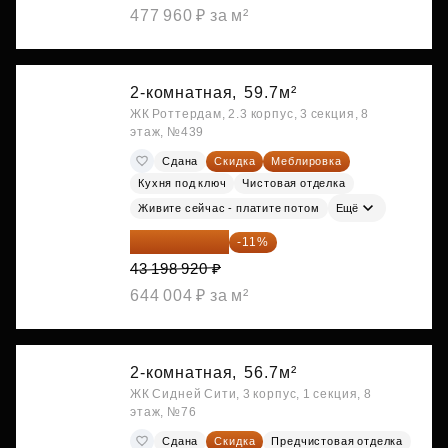
477 960 ₽ за м²
2-комнатная,
59.7м²
ЖК Роттердам, 2.3 корпус, 3 секция, 8
этаж, №439
Сдана
Скидка
Меблировка
Кухня под ключ
Чистовая отделка
Живите сейчас - платите потом
Ещё
38 447 039 ₽
-11%
43 198 920 ₽
644 004 ₽ за м²
2-комнатная,
56.7м²
ЖК Сидней Сити, 3 корпус, 1 секция, 8
этаж, №76
Сдана
Скидка
Предчистовая отделка