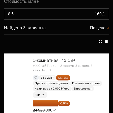
Стоимость, млн ₽
Найдено 3 варианта
По цене
1-комнатная,
43.1м²
ЖК Скай Гарден, 2 корпус, 3 секция, 8
этаж, №389
1 кв 2027
Скидка
Предчистовая отделка
Платите как хотите
Квартира за 2 000 ₽/мес
Евроформат
Ещё
20 600 076 ₽
-16%
24 523 900 ₽