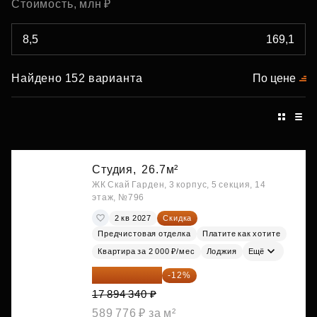
Стоимость, млн ₽
Найдено 152 варианта
По цене
Студия,
26.7м²
ЖК Скай Гарден, 3 корпус, 5 секция, 14
этаж, №796
2 кв 2027
Скидка
Предчистовая отделка
Платите как хотите
Квартира за 2 000 ₽/мес
Лоджия
Ещё
15 747 019 ₽
-12%
17 894 340 ₽
589 776 ₽ за м²