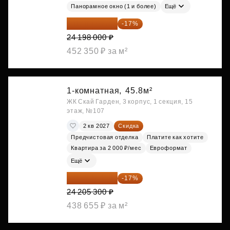
Панорамное окно (1 и более)
Ещё
20 084 340 ₽
-17%
24 198 000 ₽
452 350 ₽ за м²
1-комнатная,
45.8м²
ЖК Скай Гарден, 3 корпус, 1 секция, 15
этаж, №107
2 кв 2027
Скидка
Предчистовая отделка
Платите как хотите
Квартира за 2 000 ₽/мес
Евроформат
Ещё
20 090 399 ₽
-17%
24 205 300 ₽
438 655 ₽ за м²