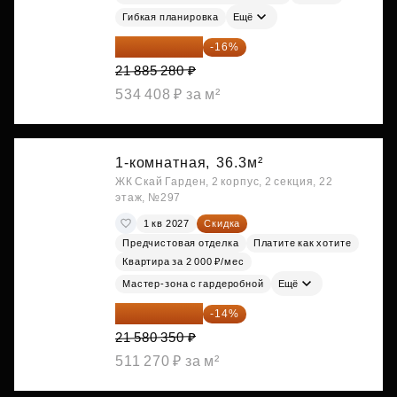
Гибкая планировка
Ещё
18 383 635 ₽
-16%
21 885 280 ₽
534 408 ₽ за м²
1-комнатная,
36.3м²
ЖК Скай Гарден, 2 корпус, 2 секция, 22
этаж, №297
1 кв 2027
Скидка
Предчистовая отделка
Платите как хотите
Квартира за 2 000 ₽/мес
Мастер-зона с гардеробной
Ещё
18 559 101 ₽
-14%
21 580 350 ₽
511 270 ₽ за м²