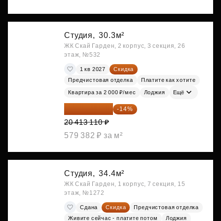
Студия,
30.3м²
ЖК Скай Гарден, 2 корпус, 3 секция, 26
этаж, №532
1 кв 2027
Скидка
Предчистовая отделка
Платите как хотите
Квартира за 2 000 ₽/мес
Лоджия
Ещё
17 555 275 ₽
-14%
20 413 110 ₽
579 382 ₽ за м²
Студия,
34.4м²
ЖК Скай Гарден, 1 корпус, 7 секция, 15
этаж, №1272
Сдана
Скидка
Предчистовая отделка
Живите сейчас - платите потом
Лоджия