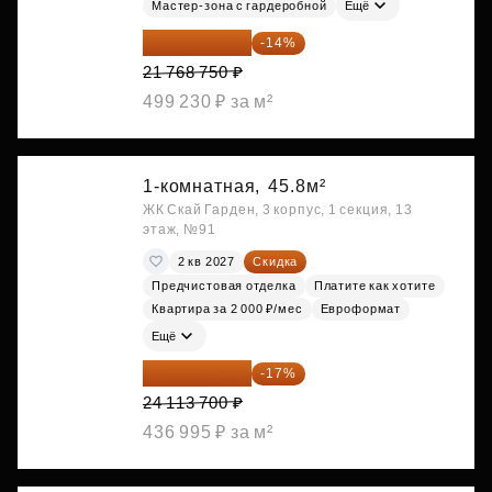
Мастер-зона с гардеробной
Ещё
18 721 125 ₽
-14%
21 768 750 ₽
499 230 ₽ за м²
1-комнатная,
45.8м²
ЖК Скай Гарден, 3 корпус, 1 секция, 13
этаж, №91
2 кв 2027
Скидка
Предчистовая отделка
Платите как хотите
Квартира за 2 000 ₽/мес
Евроформат
Ещё
20 014 371 ₽
-17%
24 113 700 ₽
436 995 ₽ за м²