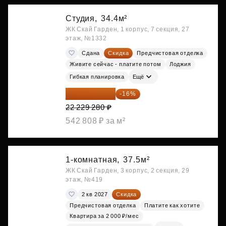
Студия,
34.4м²
ЖК Скай Гарден, 1 корпус, 7 секция, 27
этаж, №1332
Сдана
Скидка
Предчистовая отделка
Живите сейчас - платите потом
Лоджия
Гибкая планировка
Ещё
18 672 595 ₽
-16%
22 229 280 ₽
542 808 ₽ за м²
1-комнатная,
37.5м²
ЖК Скай Гарден, 3 корпус, 2 секция, 29
этаж, №419
2 кв 2027
Скидка
Предчистовая отделка
Платите как хотите
Квартира за 2 000 ₽/мес