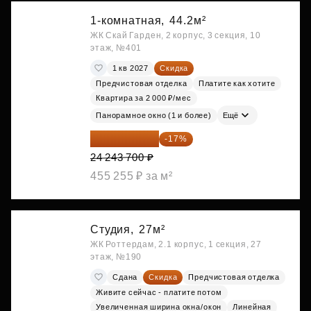
1-комнатная,
44.2м²
ЖК Скай Гарден, 2 корпус, 3 секция, 10
этаж, №401
1 кв 2027
Скидка
Предчистовая отделка
Платите как хотите
Квартира за 2 000 ₽/мес
Панорамное окно (1 и более)
Ещё
20 122 271 ₽
-17%
24 243 700 ₽
455 255 ₽ за м²
Студия,
27м²
ЖК Роттердам, 2.1 корпус, 1 секция, 27
этаж, №190
Сдана
Скидка
Предчистовая отделка
Живите сейчас - платите потом
Увеличенная ширина окна/окон
Линейная