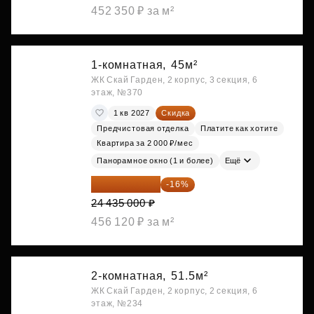
452 350 ₽ за м²
1-комнатная,
45м²
ЖК Скай Гарден, 2 корпус, 3 секция, 6
этаж, №370
1 кв 2027
Скидка
Предчистовая отделка
Платите как хотите
Квартира за 2 000 ₽/мес
Панорамное окно (1 и более)
Ещё
20 525 400 ₽
-16%
24 435 000 ₽
456 120 ₽ за м²
2-комнатная,
51.5м²
ЖК Скай Гарден, 2 корпус, 2 секция, 6
этаж, №234