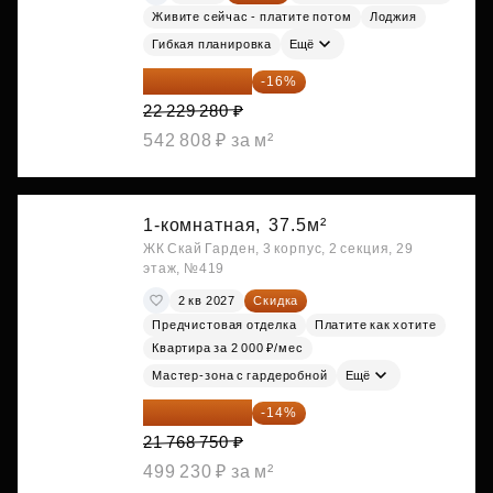
Живите сейчас - платите потом
Лоджия
Гибкая планировка
Ещё
18 672 595 ₽
-16%
22 229 280 ₽
542 808 ₽ за м²
1-комнатная,
37.5м²
ЖК Скай Гарден, 3 корпус, 2 секция, 29
этаж, №419
2 кв 2027
Скидка
Предчистовая отделка
Платите как хотите
Квартира за 2 000 ₽/мес
Мастер-зона с гардеробной
Ещё
18 721 125 ₽
-14%
21 768 750 ₽
499 230 ₽ за м²