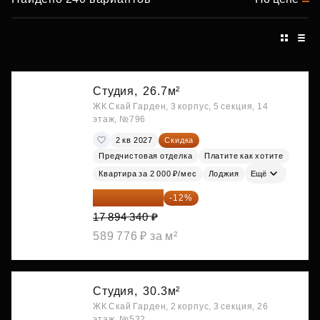
Студия,
26.7м²
ЖК Скай Гарден, 3 корпус, 5 секция, 14
этаж, №796
2 кв 2027
Скидка
Предчистовая отделка
Платите как хотите
Квартира за 2 000 ₽/мес
Лоджия
Ещё
15 747 019 ₽
-12%
17 894 340 ₽
589 776 ₽ за м²
Студия,
30.3м²
ЖК Скай Гарден, 2 корпус, 3 секция, 26
этаж, №532