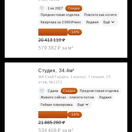
1 кв 2027
Скидка
Предчистовая отделка
Платите как хотите
Квартира за 2 000 ₽/мес
Лоджия
Ещё
17 555 275 ₽
-14%
20 413 110 ₽
579 382 ₽ за м²
Студия,
34.4м²
ЖК Скай Гарден, 1 корпус, 7 секция, 15
этаж, №1272
Сдана
Скидка
Предчистовая отделка
Живите сейчас - платите потом
Лоджия
Гибкая планировка
Ещё
18 383 635 ₽
-16%
21 885 280 ₽
534 408 ₽ за м²