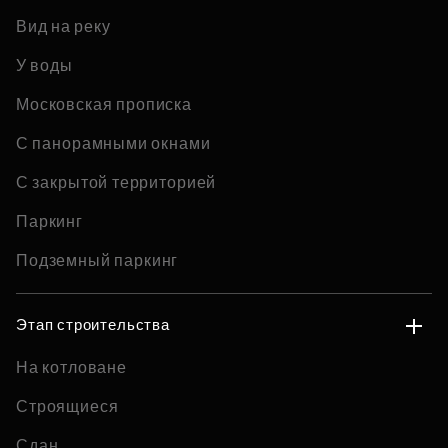
Вид на реку
У воды
Московская прописка
С панорамными окнами
С закрытой территорией
Паркинг
Подземный паркинг
Этап строительства
На котловане
Строящиеся
Сдан