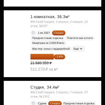
1-комнатная,
36.3м²
ЖК Скай Гарден, 2 корпус, 2 секция, 22
этаж, №297
1 кв 2027
Скидка
Предчистовая отделка
Платите как хотите
Квартира за 2 000 ₽/мес
Мастер-зона с гардеробной
Ещё
18 559 101 ₽
-14%
21 580 350 ₽
511 270 ₽ за м²
Студия,
34.4м²
ЖК Скай Гарден, 1 корпус, 7 секция, 27
этаж, №1332
Сдана
Скидка
Предчистовая отделка