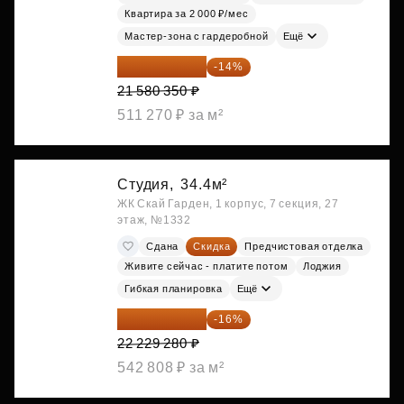
Квартира за 2 000 ₽/мес
Мастер-зона с гардеробной
Ещё
18 559 101 ₽
-14%
21 580 350 ₽
511 270 ₽ за м²
Студия,
34.4м²
ЖК Скай Гарден, 1 корпус, 7 секция, 27
этаж, №1332
Сдана
Скидка
Предчистовая отделка
Живите сейчас - платите потом
Лоджия
Гибкая планировка
Ещё
18 672 595 ₽
-16%
22 229 280 ₽
542 808 ₽ за м²