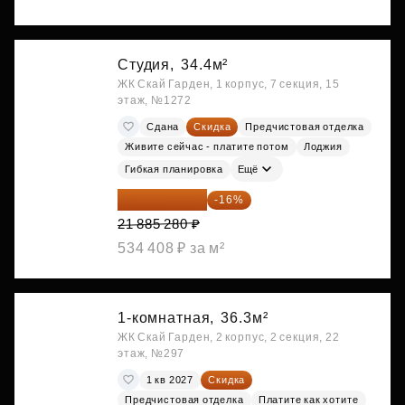
Студия,
34.4м²
ЖК Скай Гарден, 1 корпус, 7 секция, 15
этаж, №1272
Сдана
Скидка
Предчистовая отделка
Живите сейчас - платите потом
Лоджия
Гибкая планировка
Ещё
18 383 635 ₽
-16%
21 885 280 ₽
534 408 ₽ за м²
1-комнатная,
36.3м²
ЖК Скай Гарден, 2 корпус, 2 секция, 22
этаж, №297
1 кв 2027
Скидка
Предчистовая отделка
Платите как хотите