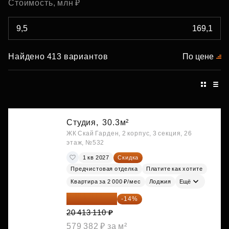
Стоимость, млн ₽
Найдено 413 вариантов
По цене
Студия,
30.3м²
ЖК Скай Гарден, 2 корпус, 3 секция, 26
этаж, №532
1 кв 2027
Скидка
Предчистовая отделка
Платите как хотите
Квартира за 2 000 ₽/мес
Лоджия
Ещё
17 555 275 ₽
-14%
20 413 110 ₽
579 382 ₽ за м²