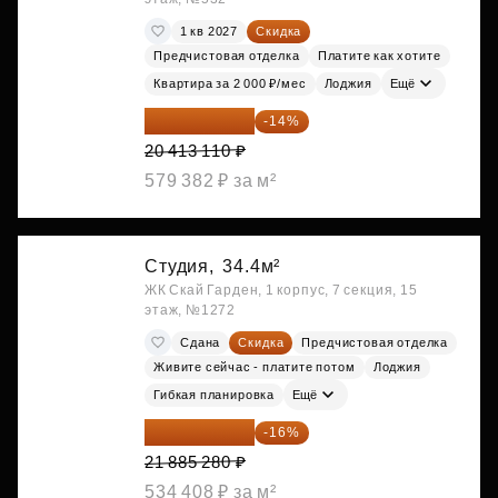
1 кв 2027
Скидка
Предчистовая отделка
Платите как хотите
Квартира за 2 000 ₽/мес
Лоджия
Ещё
17 555 275 ₽
-14%
20 413 110 ₽
579 382 ₽ за м²
Студия,
34.4м²
ЖК Скай Гарден, 1 корпус, 7 секция, 15
этаж, №1272
Сдана
Скидка
Предчистовая отделка
Живите сейчас - платите потом
Лоджия
Гибкая планировка
Ещё
18 383 635 ₽
-16%
21 885 280 ₽
534 408 ₽ за м²