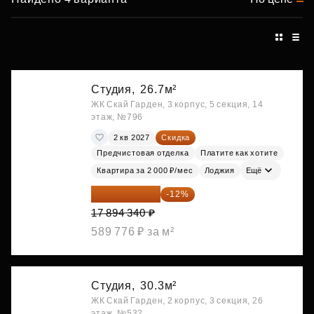
Студия,
26.7м²
ЖК Скай Гарден, 3 корпус, 5 секция, 14
этаж, №796
2 кв 2027
Скидка
Предчистовая отделка
Платите как хотите
Квартира за 2 000 ₽/мес
Лоджия
Ещё
15 747 019 ₽
-12%
17 894 340 ₽
589 776 ₽ за м²
Студия,
30.3м²
ЖК Скай Гарден, 2 корпус, 3 секция, 26
этаж, №532