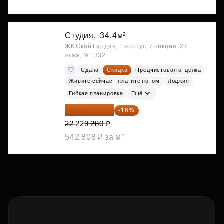
Студия,
34.4м²
ЖК Скай Гарден, 1 корпус, 7 секция, 27
этаж, №1332
Сдана
Скидка
Предчистовая отделка
Живите сейчас - платите потом
Лоджия
Гибкая планировка
Ещё
18 672 595 ₽
-16%
22 229 280 ₽
542 808 ₽ за м²