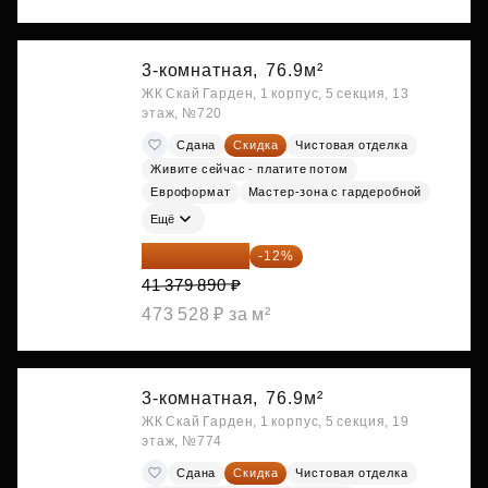
3-комнатная,
76.9м²
ЖК Скай Гарден, 1 корпус, 5 секция, 13
этаж, №720
Сдана
Скидка
Чистовая отделка
Живите сейчас - платите потом
Евроформат
Мастер-зона с гардеробной
Ещё
36 414 303 ₽
-12%
41 379 890 ₽
473 528 ₽ за м²
3-комнатная,
76.9м²
ЖК Скай Гарден, 1 корпус, 5 секция, 19
этаж, №774
Сдана
Скидка
Чистовая отделка