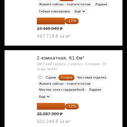
Живите сейчас - платите потом
Лоджия
Гибкая планировка
Ещё
30 311 635 ₽
-12%
34 445 040 ₽
497 728 ₽ за м²
2-комнатная,
61.6м²
ЖК Скай Гарден, 1 корпус, 3 секция, 20
этаж, №467
Сдана
Скидка
Чистовая отделка
Живите сейчас - платите потом
Мастер-зона с гардеробной
Лоджия
Ещё
30 876 877 ₽
-12%
35 087 360 ₽
501 248 ₽ за м²