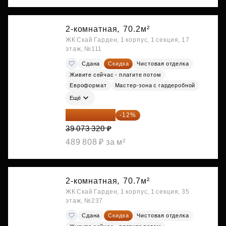
2-комнатная,
70.2м²
ЖК Скай Гарден, 1 корпус, 1 секция, 17
этаж, №111
Сдана
Скидка
Чистовая отделка
Живите сейчас - платите потом
Евроформат
Мастер-зона с гардеробной
Ещё
34 384 522 ₽
-12%
39 073 320 ₽
489 808 ₽ за м²
2-комнатная,
70.7м²
ЖК Скай Гарден, 1 корпус, 1 секция, 35
этаж, №237
Сдана
Скидка
Чистовая отделка