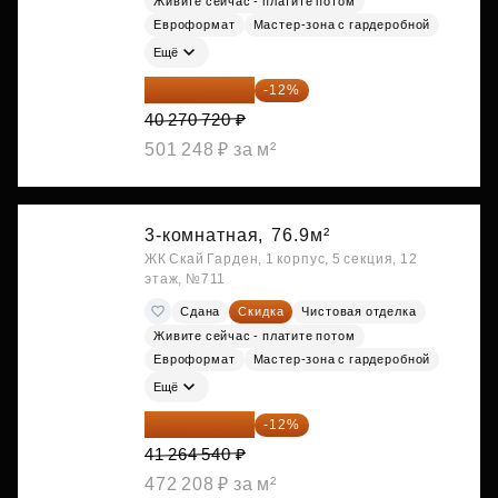
Живите сейчас - платите потом
Евроформат
Мастер-зона с гардеробной
Ещё
35 438 234 ₽
-12%
40 270 720 ₽
501 248 ₽ за м²
3-комнатная,
76.9м²
ЖК Скай Гарден, 1 корпус, 5 секция, 12
этаж, №711
Сдана
Скидка
Чистовая отделка
Живите сейчас - платите потом
Евроформат
Мастер-зона с гардеробной
Ещё
36 312 795 ₽
-12%
41 264 540 ₽
472 208 ₽ за м²