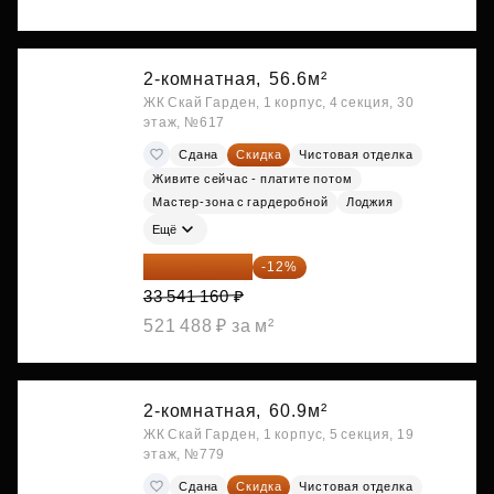
2-комнатная,
56.6м²
ЖК Скай Гарден, 1 корпус, 4 секция, 30
этаж, №617
Сдана
Скидка
Чистовая отделка
Живите сейчас - платите потом
Мастер-зона с гардеробной
Лоджия
Ещё
29 516 221 ₽
-12%
33 541 160 ₽
521 488 ₽ за м²
2-комнатная,
60.9м²
ЖК Скай Гарден, 1 корпус, 5 секция, 19
этаж, №779
Сдана
Скидка
Чистовая отделка