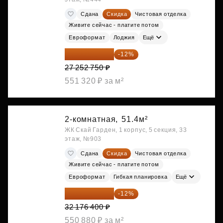
Сдана
Скидка
Чистовая отделка
Живите сейчас - платите потом
Евроформат
Лоджия
Ещё
23 982 420 ₽
-12%
27 252 750 ₽
551 320 ₽ за м²
2-комнатная,
51.4м²
ЖК Скай Гарден, 1 корпус, 5 секция, 33
этаж, №903
Сдана
Скидка
Чистовая отделка
Живите сейчас - платите потом
Евроформат
Гибкая планировка
Ещё
28 315 232 ₽
-12%
32 176 400 ₽
550 880 ₽ за м²