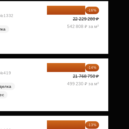
18 672 595 ₽
-16%
, №1332
22 229 280 ₽
542 808 ₽ за м²
лка
18 721 125 ₽
-14%
, №419
21 768 750 ₽
499 230 ₽ за м²
делка
ес
19 064 615 ₽
-13%