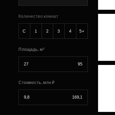
Рефинансирование
Количество комнат
С
1
2
3
4
5+
Площадь, м²
Стоимость, млн ₽