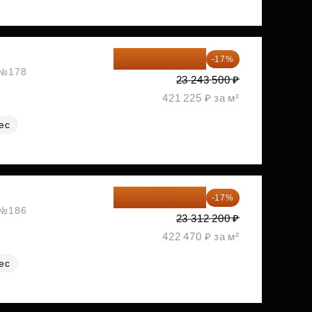
19 292 105 ₽
-17%
, №178
23 243 500 ₽
421 225 ₽ за м²
ес
19 349 126 ₽
-17%
, №186
23 312 200 ₽
422 470 ₽ за м²
ес