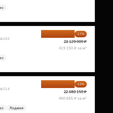
ес
19 197 070 ₽
-17%
, №162
23 129 000 ₽
419 150 ₽ за м²
ес
19 209 731 ₽
-13%
, №214
22 080 150 ₽
460 665 ₽ за м²
ес
Лоджия