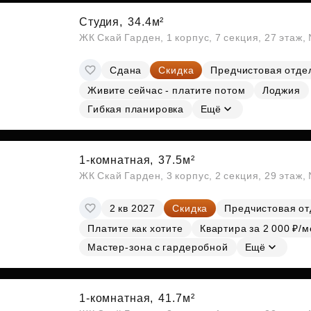
Студия,
34.4м²
ЖК Скай Гарден, 1 корпус, 7 секция, 27 этаж
Сдана
Скидка
Предчистовая отде
Живите сейчас - платите потом
Лоджия
Гибкая планировка
Ещё
1-комнатная,
37.5м²
ЖК Скай Гарден, 3 корпус, 2 секция, 29 этаж
2 кв 2027
Скидка
Предчистовая от
Платите как хотите
Квартира за 2 000 ₽/м
Мастер-зона с гардеробной
Ещё
1-комнатная,
41.7м²