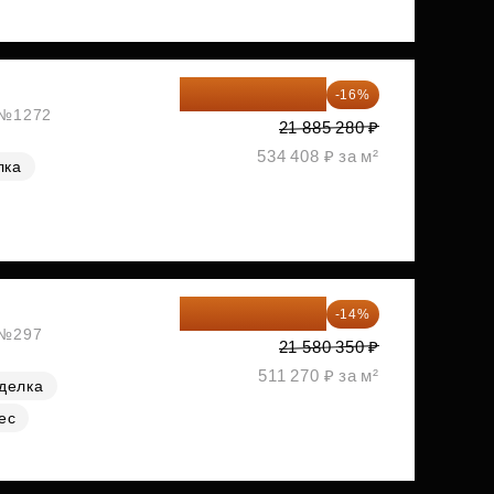
18 383 635 ₽
-16%
, №1272
21 885 280 ₽
534 408 ₽ за м²
лка
18 559 101 ₽
-14%
, №297
21 580 350 ₽
511 270 ₽ за м²
делка
ес