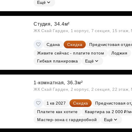
Субсидии
Ещё
Студия,
34.4м²
ЖК Скай Гарден, 1 корпус, 7 секция, 15 этаж
Сдана
Скидка
Предчистовая отде
Живите сейчас - платите потом
Лоджия
Гибкая планировка
Ещё
1-комнатная,
36.3м²
ЖК Скай Гарден, 2 корпус, 2 секция, 22 этаж
1 кв 2027
Скидка
Предчистовая от
Платите как хотите
Квартира за 2 000 ₽/м
Мастер-зона с гардеробной
Ещё