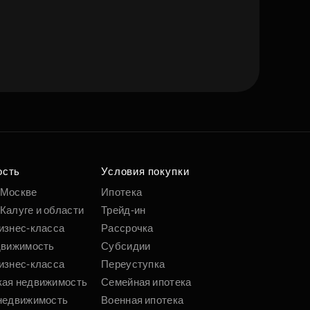
ость
Условия покупки
 Москве
Ипотека
Калуге и области
Трейд-ин
изнес-класса
Рассрочка
движимость
Субсидии
изнес-класса
Переуступка
кая недвижимость
Семейная ипотека
недвижимость
Военная ипотека