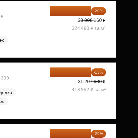
27 126 528 ₽
-20%
№5
33 908 160 ₽
324 480 ₽ за м²
ес
27 150 682 ₽
-13%
№339
31 207 680 ₽
418 992 ₽ за м²
делка
ес
27 321 168 ₽
-20%