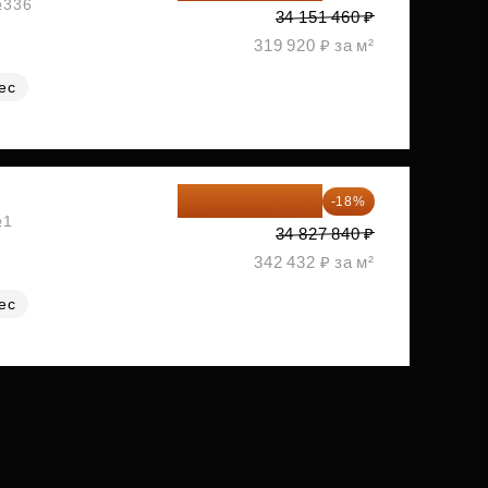
№336
34 151 460 ₽
319 920 ₽ за м²
ес
28 558 829 ₽
-18%
№1
34 827 840 ₽
342 432 ₽ за м²
ес