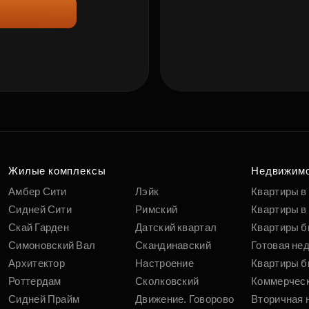
Жилые комплексы
Недвижим
Амбер Сити
Лэйк
Квартиры в
Сидней Сити
Римский
Квартиры в 
Скай Гарден
Датский квартал
Квартиры б
Симоновский Вал
Скандинавский
Готовая не
Архитектор
Настроение
Квартиры б
Роттердам
Сколковский
Коммерчес
Сидней Прайм
Движение. Говорово
Вторичная 