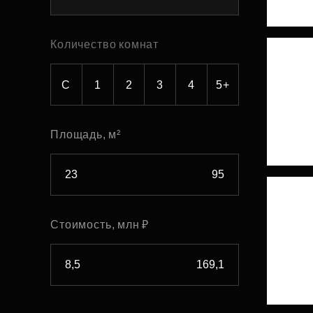
Рефинансирование
Количество комнат
С
1
2
3
4
5+
Площадь, м²
Стоимость, млн ₽