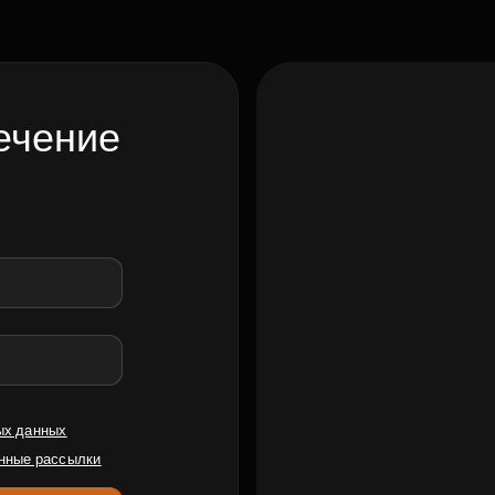
ечение
ых данных
нные рассылки