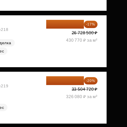
22 184 655 ₽
-17%
№218
26 728 500 ₽
430 770 ₽ за м²
делка
ес
26 803 776 ₽
-20%
№219
33 504 720 ₽
326 080 ₽ за м²
ес