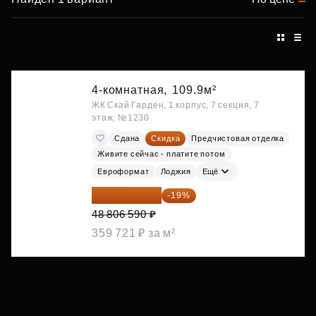
4-комнатная,
109.9м²
ЖК Скай Гарден, 1 корпус, 7 секция, 7
этаж, №1230
Сдана
Скидка
Предчистовая отделка
Живите сейчас - платите потом
Евроформат
Лоджия
Ещё
39 533 338 ₽
-19%
48 806 590 ₽
359 721 ₽ за м²