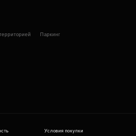
 территорией
Паркинг
ость
Условия покупки