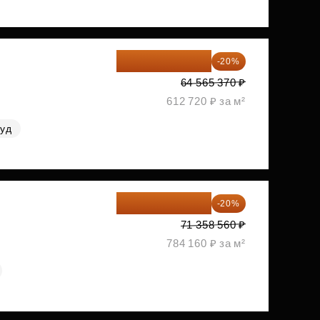
51 652 296 ₽
-20%
64 565 370 ₽
612 720 ₽ за м²
руд
57 086 848 ₽
-20%
71 358 560 ₽
784 160 ₽ за м²