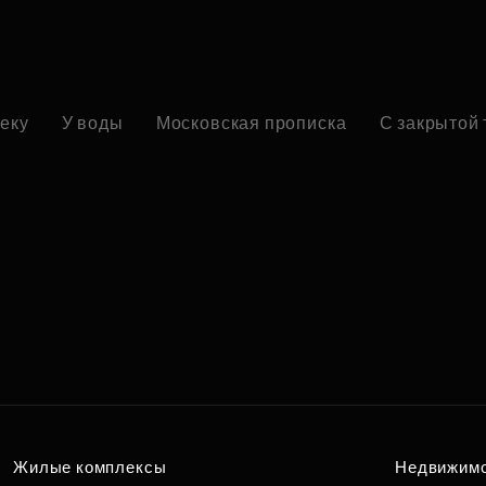
реку
У воды
Московская прописка
С закрытой
Жилые комплексы
Недвижим