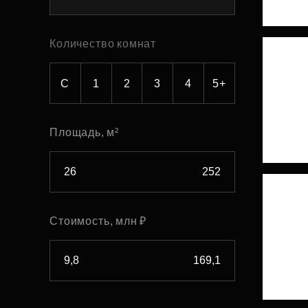
Рефинансирование
Количество комнат
С
1
2
3
4
5+
Площадь, м²
Стоимость, млн ₽