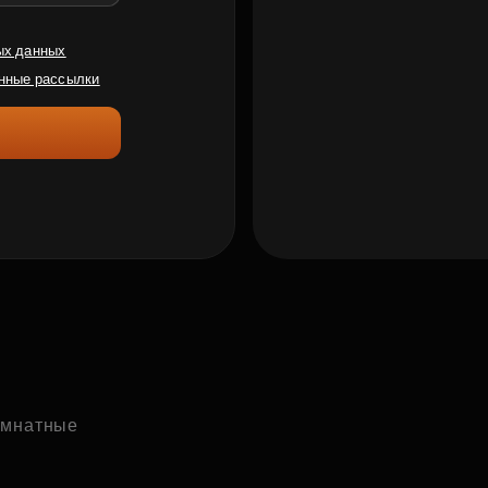
ых данных
нные рассылки
комнатные