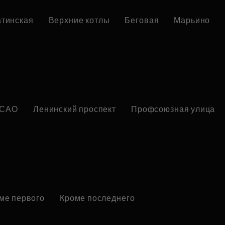
атинская
Верхние котлы
Беговая
Марьино
САО
Ленинский проспект
Профсоюзная улица
ме первого
Кроме последнего