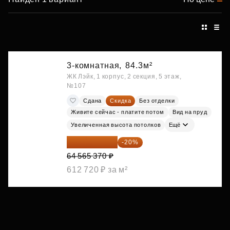
3-комнатная,
84.3м²
ЖК Лэйк, 1 корпус, 2 секция, 5 этаж,
№107
Сдана
Скидка
Без отделки
Живите сейчас - платите потом
Вид на пруд
Увеличенная высота потолков
Ещё
51 652 296 ₽
-20%
64 565 370 ₽
612 720 ₽ за м²