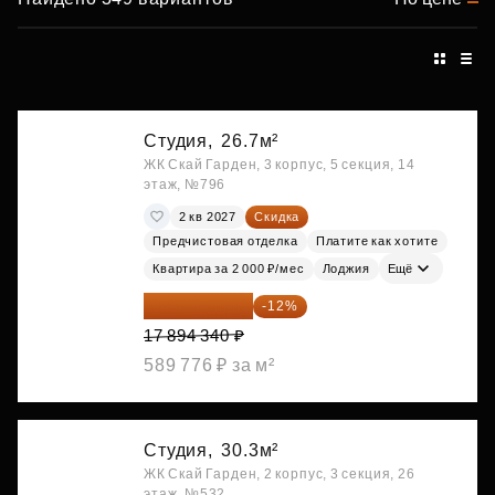
Студия,
26.7м²
ЖК Скай Гарден, 3 корпус, 5 секция, 14
этаж, №796
2 кв 2027
Скидка
Предчистовая отделка
Платите как хотите
Квартира за 2 000 ₽/мес
Лоджия
Ещё
15 747 019 ₽
-12%
17 894 340 ₽
589 776 ₽ за м²
Студия,
30.3м²
ЖК Скай Гарден, 2 корпус, 3 секция, 26
этаж, №532