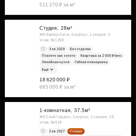
511 270 ₽ за м²
Студия,
28м²
ЖК Амбер Сити, 6 корпус, 1 секция, 3
этаж, №1366
3 кв 2029
Без отделки
Платите как хотите
Квартира за 2 000 ₽/мес
Линейная кухня
Гибкая планировка
Ещё
18 620 000 ₽
665 000 ₽ за м²
1-комнатная,
37.5м²
ЖК Скай Гарден, 3 корпус, 2 секция, 29
этаж, №419
2 кв 2027
Скидка