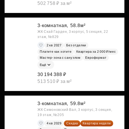
502 758 ₽ за м²
3-комнатная,
58.8м²
ЖК Скай Гарден, 3 корпус, 5 секция, 22
этаж, №829
2 кв 2027
Без отделки
Платите как хотите
Квартира за 2 000 ₽/мес
Мастер-зона с санузлом
Евроформат
Ещё
30 194 388 ₽
513 510 ₽ за м²
3-комнатная,
59.8м²
ЖК Симоновский Вал, 3 корпус, 3 секция,
19 этаж, №205
4 кв 2029
Скидка
Квартира недели