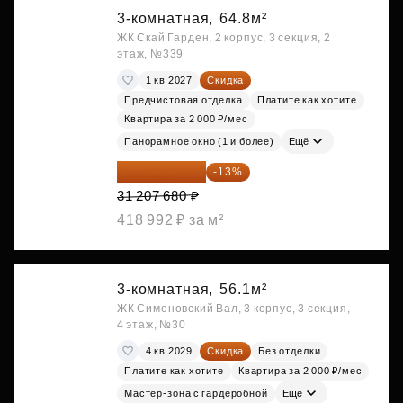
3-комнатная,
64.8м²
ЖК Скай Гарден, 2 корпус, 3 секция, 2
этаж, №339
1 кв 2027
Скидка
Предчистовая отделка
Платите как хотите
Квартира за 2 000 ₽/мес
Панорамное окно (1 и более)
Ещё
27 150 682 ₽
-13%
31 207 680 ₽
418 992 ₽ за м²
3-комнатная,
56.1м²
ЖК Симоновский Вал, 3 корпус, 3 секция,
4 этаж, №30
4 кв 2029
Скидка
Без отделки
Платите как хотите
Квартира за 2 000 ₽/мес
Мастер-зона с гардеробной
Ещё