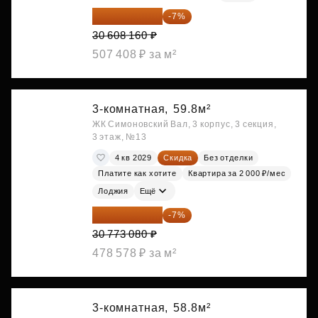
28 465 589 ₽
-7%
30 608 160 ₽
507 408 ₽ за м²
3-комнатная,
59.8м²
ЖК Симоновский Вал, 3 корпус, 3 секция,
3 этаж, №13
4 кв 2029
Скидка
Без отделки
Платите как хотите
Квартира за 2 000 ₽/мес
Лоджия
Ещё
28 618 964 ₽
-7%
30 773 080 ₽
478 578 ₽ за м²
3-комнатная,
58.8м²