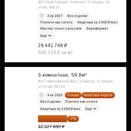
ЖК Скай Гарден, 3 корпус, 5 секция, 18
этаж, №813
2 кв 2027
Без отделки
Платите как хотите
Квартира за 2 000 ₽/мес
Мастер-зона с санузлом
Евроформат
Ещё
29 441 748 ₽
500 710 ₽ за м²
3-комнатная,
59.8м²
ЖК Симоновский Вал, 3 корпус, 3 секция,
13 этаж, №133
4 кв 2029
Скидка
Квартира недели
Без отделки
Платите как хотите
Квартира за 2 000 ₽/мес
Ещё
30 064 928 ₽
-7%
32 327 880 ₽