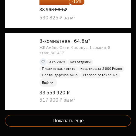
33 123 480 ₽
-15%
38 968 800 ₽
530 825 ₽ за м²
3-комнатная,
64.8м²
ЖК Амбер Сити, 6 корпус, 1 секция, 8
этаж, №1437
3 кв 2029
Без отделки
Платите как хотите
Квартира за 2 000 ₽/мес
Нестандартное окно
Угловое остекление
Ещё
33 559 920 ₽
517 900 ₽ за м²
Показать еще