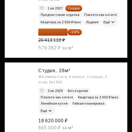
1 кв 2027
Скидка
Предчистовая отделка
Платите как хотите
Квартира за 2 000 ₽/мес
Лоджия
Ещё
17 555 275 ₽
-14%
20 413 110 ₽
579 382 ₽ за м²
Студия,
28м²
ЖК Амбер Сити, 6 корпус, 1 секция, 3
этаж, №1366
3 кв 2029
Без отделки
Платите как хотите
Квартира за 2 000 ₽/мес
Линейная кухня
Гибкая планировка
Ещё
18 620 000 ₽
665 000 ₽ за м²