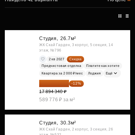
Студия,
26.7м²
ЖК Скай Гарден, 3 корпус, 5 секция, 14
этаж, №796
2 кв 2027
Скидка
Предчистовая отделка
Платите как хотите
Квартира за 2 000 ₽/мес
Лоджия
Ещё
15 747 019 ₽
-12%
17 894 340 ₽
589 776 ₽ за м²
Студия,
30.3м²
ЖК Скай Гарден, 2 корпус, 3 секция, 26
этаж, №532