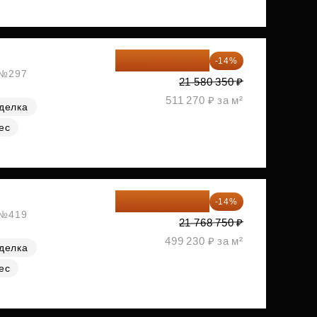
18 559 101 ₽
-14%
, №297
21 580 350 ₽
511 270 ₽ за м²
делка
ес
18 721 125 ₽
-14%
, №419
21 768 750 ₽
499 230 ₽ за м²
делка
ес