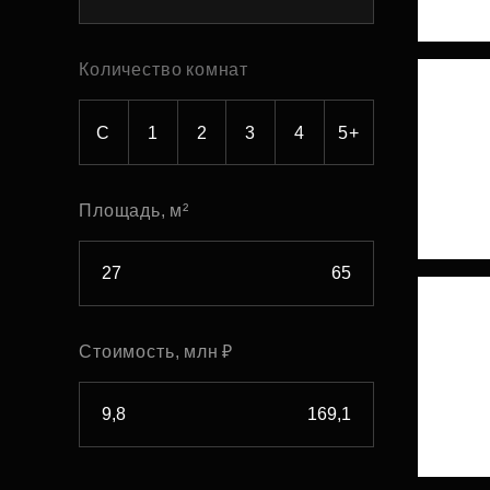
Рефинансирование
Количество комнат
С
1
2
3
4
5+
Площадь, м²
Стоимость, млн ₽