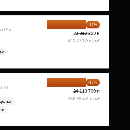
19 349 126 ₽
-17%
, №194
23 312 200 ₽
422 470 ₽ за м²
ес
20 014 371 ₽
-17%
 №91
24 113 700 ₽
436 995 ₽ за м²
делка
ес