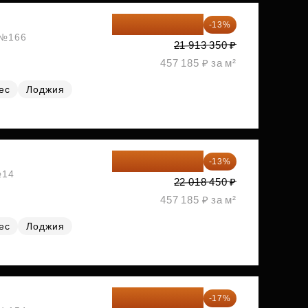
19 064 615 ₽
-13%
, №166
21 913 350 ₽
457 185 ₽ за м²
ес
Лоджия
19 156 052 ₽
-13%
№14
22 018 450 ₽
457 185 ₽ за м²
ес
Лоджия
19 197 070 ₽
-17%