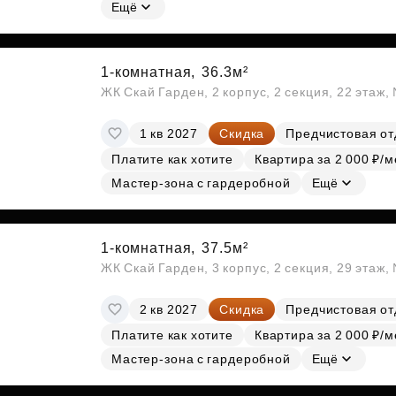
Субсидии
Ещё
1-комнатная,
36.3м²
ЖК Скай Гарден, 2 корпус, 2 секция, 22 этаж
1 кв 2027
Скидка
Предчистовая от
Платите как хотите
Квартира за 2 000 ₽/м
Мастер-зона с гардеробной
Ещё
1-комнатная,
37.5м²
ЖК Скай Гарден, 3 корпус, 2 секция, 29 этаж
2 кв 2027
Скидка
Предчистовая от
Платите как хотите
Квартира за 2 000 ₽/м
Мастер-зона с гардеробной
Ещё