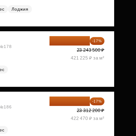
ес
Лоджия
19 292 105 ₽
-17%
, №178
23 243 500 ₽
421 225 ₽ за м²
ес
19 349 126 ₽
-17%
, №186
23 312 200 ₽
422 470 ₽ за м²
ес