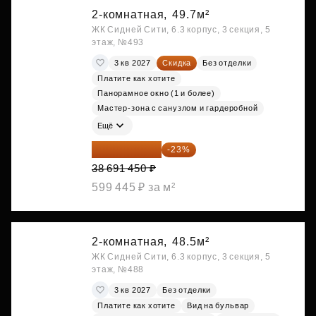
2-комнатная,
49.7м²
ЖК Сидней Сити, 6.3 корпус, 3 секция, 5
этаж, №493
3 кв 2027
Скидка
Без отделки
Платите как хотите
Панорамное окно (1 и более)
Мастер-зона с санузлом и гардеробной
Ещё
29 792 417 ₽
-23%
38 691 450 ₽
599 445 ₽ за м²
2-комнатная,
48.5м²
ЖК Сидней Сити, 6.3 корпус, 3 секция, 5
этаж, №488
3 кв 2027
Без отделки
Платите как хотите
Вид на бульвар