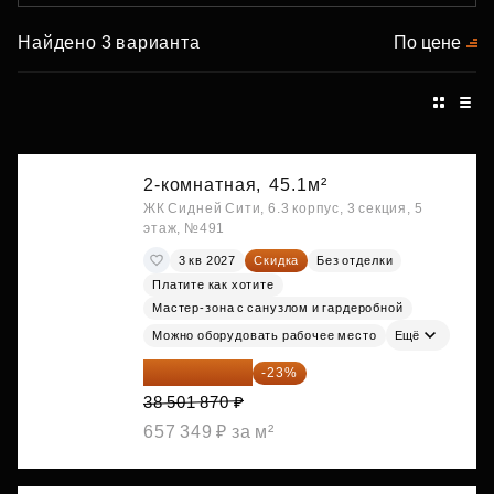
Найдено 3 варианта
По цене
2-комнатная,
45.1м²
ЖК Сидней Сити, 6.3 корпус, 3 секция, 5
этаж, №491
3 кв 2027
Скидка
Без отделки
Платите как хотите
Мастер-зона с санузлом и гардеробной
Можно оборудовать рабочее место
Ещё
29 646 440 ₽
-23%
38 501 870 ₽
657 349 ₽ за м²