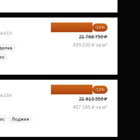
18 721 125 ₽
-14%
, №419
21 768 750 ₽
499 230 ₽ за м²
делка
ес
19 064 615 ₽
-13%
, №166
21 913 350 ₽
457 185 ₽ за м²
ес
Лоджия