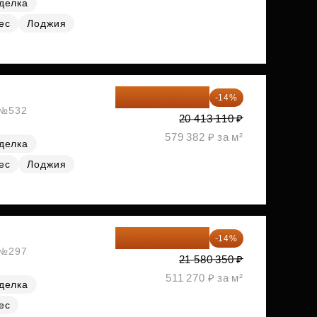
делка
ес
Лоджия
17 555 275 ₽
-14%
, №532
20 413 110 ₽
579 382 ₽ за м²
делка
ес
Лоджия
18 559 101 ₽
-14%
, №297
21 580 350 ₽
511 270 ₽ за м²
делка
ес