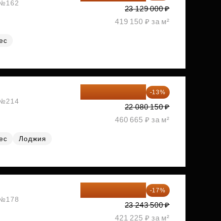
, №162
23 129 000 ₽
419 150 ₽ за м²
ес
19 209 731 ₽
-13%
, №214
22 080 150 ₽
460 665 ₽ за м²
ес
Лоджия
19 292 105 ₽
-17%
, №178
23 243 500 ₽
421 225 ₽ за м²