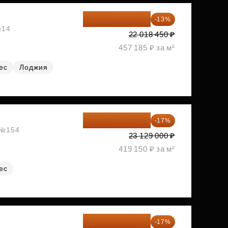
19 156 052 ₽
-13%
№14
22 018 450 ₽
457 185 ₽ за м²
ес
Лоджия
19 197 070 ₽
-17%
, №154
23 129 000 ₽
419 150 ₽ за м²
ес
19 197 070 ₽
-17%