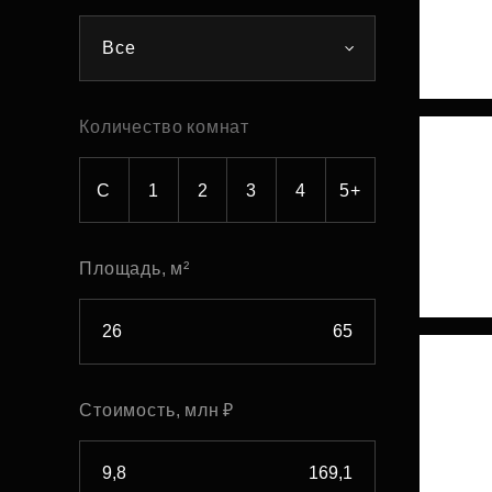
Рефинансирование
Все
Количество комнат
С
1
2
3
4
5+
Площадь, м²
Стоимость, млн ₽