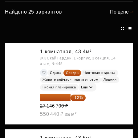
Найдено 25 вариантов
По цене
1-комнатная,
43.4м²
ЖК Скай Гарден, 1 корпус, 3 секция, 14
этаж, №445
Сдана
Скидка
Чистовая отделка
Живите сейчас - платите потом
Лоджия
Гибкая планировка
Ещё
23 889 096 ₽
-12%
27 146 700 ₽
550 440 ₽ за м²
1-комнатная,
43.5м²