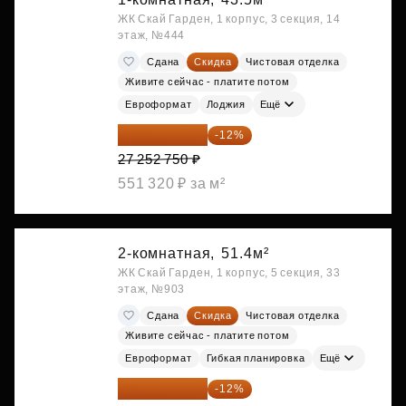
ЖК Скай Гарден, 1 корпус, 3 секция, 14
этаж, №444
Сдана
Скидка
Чистовая отделка
Живите сейчас - платите потом
Евроформат
Лоджия
Ещё
23 982 420 ₽
-12%
27 252 750 ₽
551 320 ₽ за м²
2-комнатная,
51.4м²
ЖК Скай Гарден, 1 корпус, 5 секция, 33
этаж, №903
Сдана
Скидка
Чистовая отделка
Живите сейчас - платите потом
Евроформат
Гибкая планировка
Ещё
28 315 232 ₽
-12%