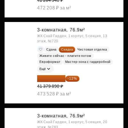
41 264 540 ₽
472 208 ₽ за м²
3-комнатная,
76.9м²
ЖК Скай Гарден, 1 корпус, 5 секция, 13
этаж, №720
Сдана
Скидка
Чистовая отделка
Живите сейчас - платите потом
Евроформат
Мастер-зона с гардеробной
Ещё
36 414 303 ₽
-12%
41 379 890 ₽
473 528 ₽ за м²
3-комнатная,
76.9м²
ЖК Скай Гарден, 1 корпус, 5 секция, 20
этаж, №783