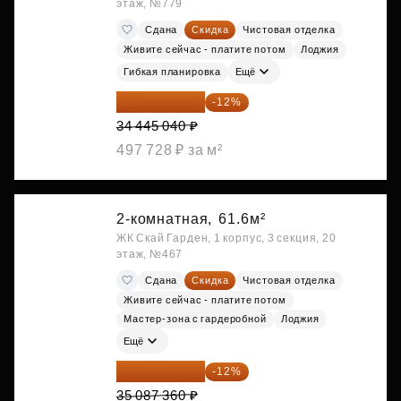
этаж, №779
Сдана
Скидка
Чистовая отделка
Живите сейчас - платите потом
Лоджия
Гибкая планировка
Ещё
30 311 635 ₽
-12%
34 445 040 ₽
497 728 ₽ за м²
2-комнатная,
61.6м²
ЖК Скай Гарден, 1 корпус, 3 секция, 20
этаж, №467
Сдана
Скидка
Чистовая отделка
Живите сейчас - платите потом
Мастер-зона с гардеробной
Лоджия
Ещё
30 876 877 ₽
-12%
35 087 360 ₽