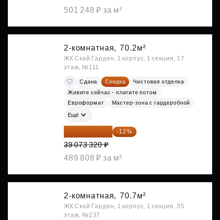
501 248 ₽ за м²
2-комнатная,
70.2м²
ЖК Скай Гарден, 1 корпус, 1 секция, 17
этаж, №111
Сдана
Скидка
Чистовая отделка
Живите сейчас - платите потом
Евроформат
Мастер-зона с гардеробной
Ещё
34 384 522 ₽
-12%
39 073 320 ₽
489 808 ₽ за м²
2-комнатная,
70.7м²
ЖК Скай Гарден, 1 корпус, 1 секция, 35
этаж, №237