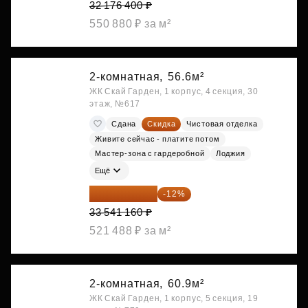
32 176 400 ₽
550 880 ₽ за м²
2-комнатная,
56.6м²
ЖК Скай Гарден, 1 корпус, 4 секция, 30
этаж, №617
Сдана
Скидка
Чистовая отделка
Живите сейчас - платите потом
Мастер-зона с гардеробной
Лоджия
Ещё
29 516 221 ₽
-12%
33 541 160 ₽
521 488 ₽ за м²
2-комнатная,
60.9м²
ЖК Скай Гарден, 1 корпус, 5 секция, 19