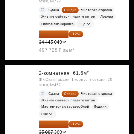
этаж, №779
Сдана
Скидка
Чистовая отделка
Живите сейчас - платите потом
Лоджия
Гибкая планировка
Ещё
30 311 635 ₽
-12%
34 445 040 ₽
497 728 ₽ за м²
2-комнатная,
61.6м²
ЖК Скай Гарден, 1 корпус, 3 секция, 20
этаж, №467
Сдана
Скидка
Чистовая отделка
Живите сейчас - платите потом
Мастер-зона с гардеробной
Лоджия
Ещё
30 876 877 ₽
-12%
35 087 360 ₽