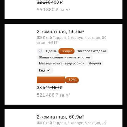
32 176 400 ₽
550 880 ₽ за м²
2-комнатная,
56.6м²
ЖК Скай Гарден, 1 корпус, 4 секция, 30
этаж, №617
Сдана
Скидка
Чистовая отделка
Живите сейчас - платите потом
Мастер-зона с гардеробной
Лоджия
Ещё
29 516 221 ₽
-12%
33 541 160 ₽
521 488 ₽ за м²
2-комнатная,
60.9м²
ЖК Скай Гарден, 1 корпус, 5 секция, 19