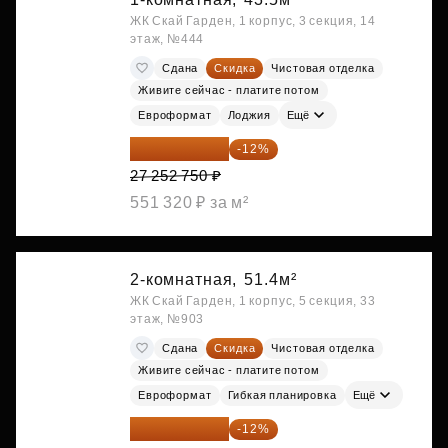
ЖК Скай Гарден, 1 корпус, 3 секция, 14
этаж, №444
Сдана
Скидка
Чистовая отделка
Живите сейчас - платите потом
Евроформат
Лоджия
Ещё
23 982 420 ₽
-12%
27 252 750 ₽
551 320 ₽ за м²
2-комнатная,
51.4м²
ЖК Скай Гарден, 1 корпус, 5 секция, 33
этаж, №903
Сдана
Скидка
Чистовая отделка
Живите сейчас - платите потом
Евроформат
Гибкая планировка
Ещё
28 315 232 ₽
-12%