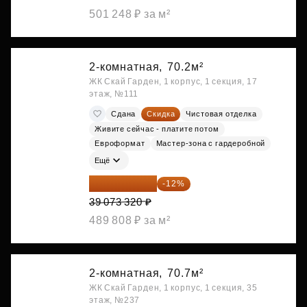
501 248 ₽ за м²
2-комнатная,
70.2м²
ЖК Скай Гарден, 1 корпус, 1 секция, 17
этаж, №111
Сдана
Скидка
Чистовая отделка
Живите сейчас - платите потом
Евроформат
Мастер-зона с гардеробной
Ещё
34 384 522 ₽
-12%
39 073 320 ₽
489 808 ₽ за м²
2-комнатная,
70.7м²
ЖК Скай Гарден, 1 корпус, 1 секция, 35
этаж, №237