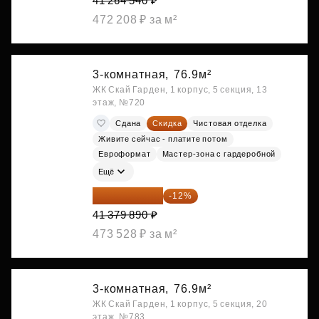
41 264 540 ₽
472 208 ₽ за м²
3-комнатная,
76.9м²
ЖК Скай Гарден, 1 корпус, 5 секция, 13
этаж, №720
Сдана
Скидка
Чистовая отделка
Живите сейчас - платите потом
Евроформат
Мастер-зона с гардеробной
Ещё
36 414 303 ₽
-12%
41 379 890 ₽
473 528 ₽ за м²
3-комнатная,
76.9м²
ЖК Скай Гарден, 1 корпус, 5 секция, 20
этаж, №783