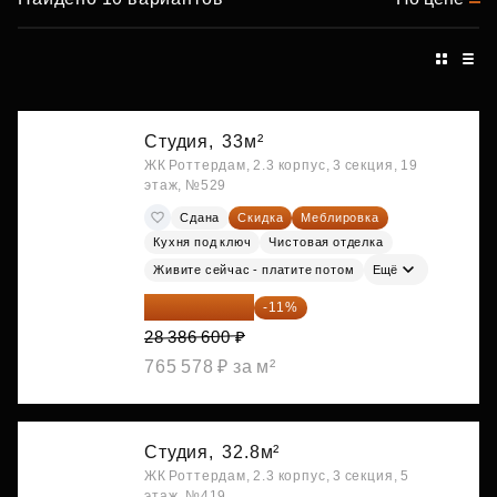
Студия,
33м²
ЖК Роттердам, 2.3 корпус, 3 секция, 19
этаж, №529
Сдана
Скидка
Меблировка
Кухня под ключ
Чистовая отделка
Живите сейчас - платите потом
Ещё
25 264 074 ₽
-11%
28 386 600 ₽
765 578 ₽ за м²
Студия,
32.8м²
ЖК Роттердам, 2.3 корпус, 3 секция, 5
этаж, №419