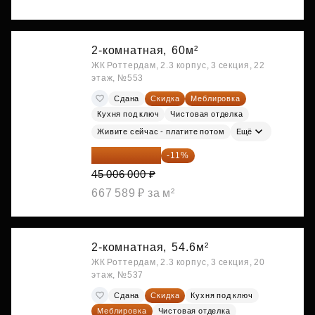
2-комнатная,
60м²
ЖК Роттердам, 2.3 корпус, 3 секция, 22
этаж, №553
Сдана
Скидка
Меблировка
Кухня под ключ
Чистовая отделка
Живите сейчас - платите потом
Ещё
40 055 340 ₽
-11%
45 006 000 ₽
667 589 ₽ за м²
2-комнатная,
54.6м²
ЖК Роттердам, 2.3 корпус, 3 секция, 20
этаж, №537
Сдана
Скидка
Кухня под ключ
Меблировка
Чистовая отделка