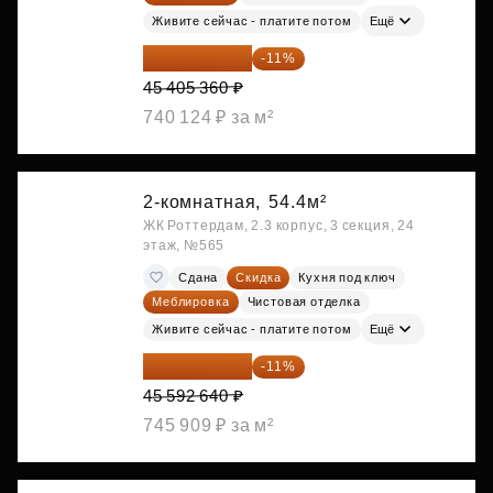
Живите сейчас - платите потом
Ещё
40 410 770 ₽
-11%
45 405 360 ₽
740 124 ₽ за м²
2-комнатная,
54.4м²
ЖК Роттердам, 2.3 корпус, 3 секция, 24
этаж, №565
Сдана
Скидка
Кухня под ключ
Меблировка
Чистовая отделка
Живите сейчас - платите потом
Ещё
40 577 450 ₽
-11%
45 592 640 ₽
745 909 ₽ за м²