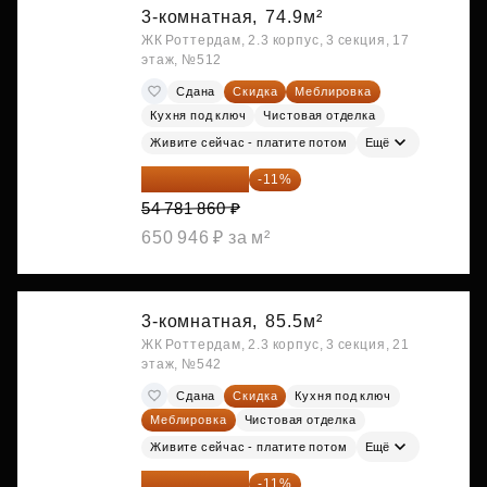
3-комнатная,
74.9м²
ЖК Роттердам, 2.3 корпус, 3 секция, 17
этаж, №512
Сдана
Скидка
Меблировка
Кухня под ключ
Чистовая отделка
Живите сейчас - платите потом
Ещё
48 755 855 ₽
-11%
54 781 860 ₽
650 946 ₽ за м²
3-комнатная,
85.5м²
ЖК Роттердам, 2.3 корпус, 3 секция, 21
этаж, №542
Сдана
Скидка
Кухня под ключ
Меблировка
Чистовая отделка
Живите сейчас - платите потом
Ещё
51 242 373 ₽
-11%