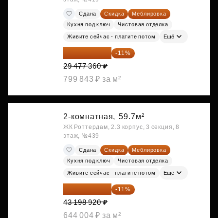
Сдана
Скидка
Меблировка
Кухня под ключ
Чистовая отделка
Живите сейчас - платите потом
Ещё
26 234 850 ₽
-11%
29 477 360 ₽
799 843 ₽ за м²
2-комнатная,
59.7м²
ЖК Роттердам, 2.3 корпус, 3 секция, 8
этаж, №439
Сдана
Скидка
Меблировка
Кухня под ключ
Чистовая отделка
Живите сейчас - платите потом
Ещё
38 447 039 ₽
-11%
43 198 920 ₽
644 004 ₽ за м²