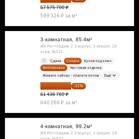
57 575 700 ₽
599 326 ₽ за м²
3-комнатная,
85.4м²
ЖК Роттердам, 2.3 корпус, 3 секция, 18
этаж, №521
Сдана
Скидка
Кухня под ключ
Меблировка
Чистовая отделка
Живите сейчас - платите потом
Ещё
54 678 716 ₽
-11%
61 436 760 ₽
640 266 ₽ за м²
4-комнатная,
99.2м²
ЖК Роттердам, 2.3 корпус, 3 секция, 19
этаж, №527