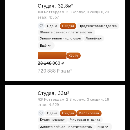
Студия,
32.8м²
ЖК Роттердам, 2.3 корпус, 3 секция, 23
этаж, №557
Сдана
Скидка
Предчистовая отделка
Живите сейчас - платите потом
Увеличенное число окон
Линейная
Ещё
23 645 126 ₽
-16%
28 148 960 ₽
720 888 ₽ за м²
Студия,
33м²
ЖК Роттердам, 2.3 корпус, 3 секция, 19
этаж, №529
Сдана
Скидка
Меблировка
Кухня под ключ
Чистовая отделка
Живите сейчас - платите потом
Ещё