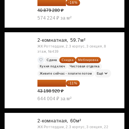
34 338 595 ₽
-16%
40 879 280 ₽
574 224 ₽ за м²
2-комнатная,
59.7м²
ЖК Роттердам, 2.3 корпус, 3 секция, 8
этаж, №439
Сдана
Скидка
Меблировка
Кухня под ключ
Чистовая отделка
Живите сейчас - платите потом
Ещё
38 447 039 ₽
-11%
43 198 920 ₽
644 004 ₽ за м²
2-комнатная,
60м²
ЖК Роттердам, 2.3 корпус, 3 секция, 22