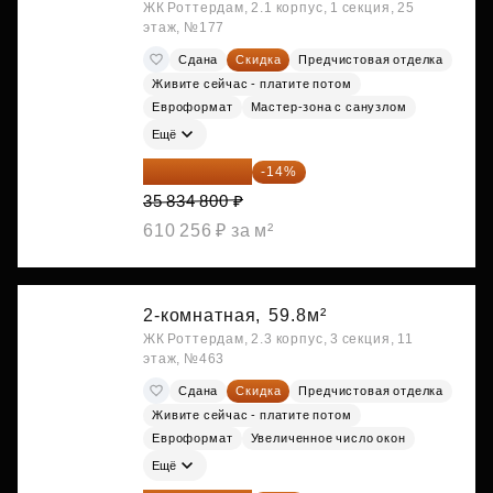
ЖК Роттердам, 2.1 корпус, 1 секция, 25
этаж, №177
Сдана
Скидка
Предчистовая отделка
Живите сейчас - платите потом
Евроформат
Мастер-зона с санузлом
Ещё
30 817 928 ₽
-14%
35 834 800 ₽
610 256 ₽ за м²
2-комнатная,
59.8м²
ЖК Роттердам, 2.3 корпус, 3 секция, 11
этаж, №463
Сдана
Скидка
Предчистовая отделка
Живите сейчас - платите потом
Евроформат
Увеличенное число окон
Ещё