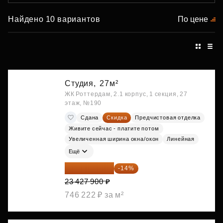
Найдено 10 вариантов
По цене
Студия,
27м²
ЖК Роттердам, 2.1 корпус, 1 секция, 27
этаж, №190
Сдана
Скидка
Предчистовая отделка
Живите сейчас - платите потом
Увеличенная ширина окна/окон
Линейная
Ещё
20 147 994 ₽
-14%
23 427 900 ₽
746 222 ₽ за м²