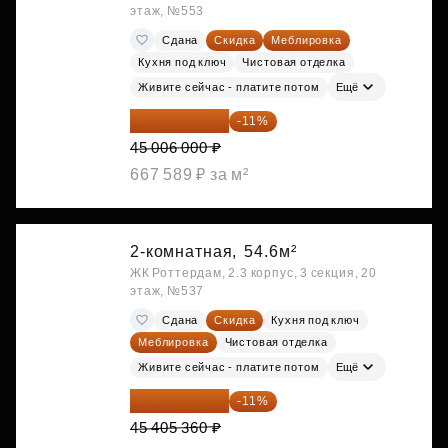
этаж, №553
Сдана
Скидка
Меблировка
Кухня под ключ
Чистовая отделка
Живите сейчас - платите потом
Ещё
40 055 340 ₽
-11%
45 006 000 ₽
667 589 ₽ за м²
2-комнатная,
54.6м²
ЖК Роттердам, 2.3 корпус, 3 секция, 20
этаж, №537
Сдана
Скидка
Кухня под ключ
Меблировка
Чистовая отделка
Живите сейчас - платите потом
Ещё
40 410 770 ₽
-11%
45 405 360 ₽