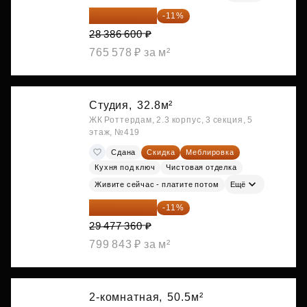
25 264 074 ₽
-11%
28 386 600 ₽
765 578 ₽ за м²
Студия,
32.8м²
ЖК Роттердам, 2.3 корпус, 3 секция, 5
этаж, №419
Сдана
Скидка
Меблировка
Кухня под ключ
Чистовая отделка
Живите сейчас - платите потом
Ещё
26 234 850 ₽
-11%
29 477 360 ₽
799 843 ₽ за м²
2-комнатная,
50.5м²