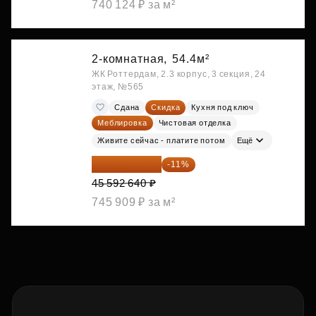
740 124 ₽ за м²
2-комнатная,
54.4м²
ЖК Роттердам, 2.3 корпус, 3 секция, 24
этаж, №565
Сдана
Скидка
Кухня под ключ
Меблировка
Чистовая отделка
Живите сейчас - платите потом
Ещё
40 577 450 ₽
-11%
45 592 640 ₽
745 909 ₽ за м²