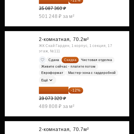
30 876 877 ₽
-12%
35 087 360 ₽
501 248 ₽ за м²
2-комнатная,
70.2м²
ЖК Скай Гарден, 1 корпус, 1 секция, 17
этаж, №111
Сдана
Скидка
Чистовая отделка
Живите сейчас - платите потом
Евроформат
Мастер-зона с гардеробной
Ещё
34 384 522 ₽
-12%
39 073 320 ₽
489 808 ₽ за м²
2-комнатная,
70.7м²