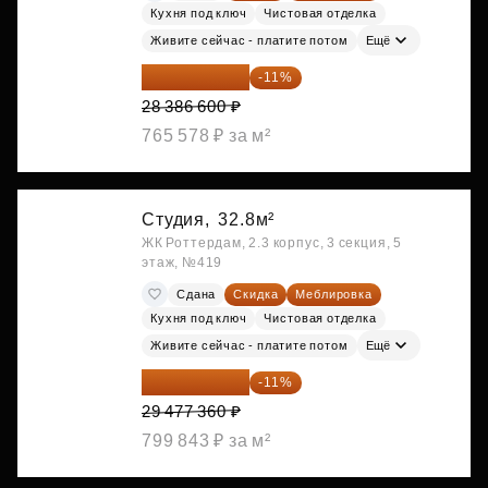
Кухня под ключ
Чистовая отделка
Живите сейчас - платите потом
Ещё
25 264 074 ₽
-11%
28 386 600 ₽
765 578 ₽ за м²
Студия,
32.8м²
ЖК Роттердам, 2.3 корпус, 3 секция, 5
этаж, №419
Сдана
Скидка
Меблировка
Кухня под ключ
Чистовая отделка
Живите сейчас - платите потом
Ещё
26 234 850 ₽
-11%
29 477 360 ₽
799 843 ₽ за м²