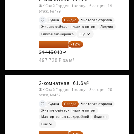
ЖК Скай Гарден, 1 корпус, 5 секция, 19
этаж, №779
Сдана
Скидка
Чистовая отделка
Живите сейчас - платите потом
Лоджия
Гибкая планировка
Ещё
30 311 635 ₽
-12%
34 445 040 ₽
497 728 ₽ за м²
2-комнатная,
61.6м²
ЖК Скай Гарден, 1 корпус, 3 секция, 20
этаж, №467
Сдана
Скидка
Чистовая отделка
Живите сейчас - платите потом
Мастер-зона с гардеробной
Лоджия
Ещё