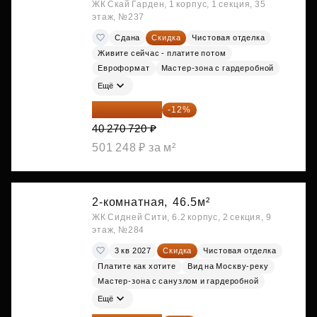
ЖК Скай Гарден, 1 корпус, 1 секция, 35
этаж, №237
Сдана
Скидка
Чистовая отделка
Живите сейчас - платите потом
Евроформат
Мастер-зона с гардеробной
Ещё
35 438 234 ₽
-12%
40 270 720 ₽
501 248 ₽ за м²
2-комнатная,
46.5м²
ЖК Сидней Сити, 6.2 корпус, 2 секция, 9
этаж, №284
3 кв 2027
Скидка
Чистовая отделка
Платите как хотите
Вид на Москву-реку
Мастер-зона с санузлом и гардеробной
Ещё