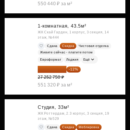
550 440 ₽ за м²
1-комнатная,
43.5м²
ЖК Скай Гарден, 1 корпус, 3 секция, 14
этаж, №444
Сдана
Скидка
Чистовая отделка
Живите сейчас - платите потом
Евроформат
Лоджия
Ещё
23 982 420 ₽
-12%
27 252 750 ₽
551 320 ₽ за м²
Студия,
33м²
ЖК Роттердам, 2.3 корпус, 3 секция, 19
этаж, №529
Сдана
Скидка
Меблировка