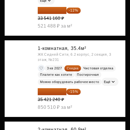
Ещё
29 516 221 ₽
-12%
33 541 160 ₽
521 488 ₽ за м²
1-комнатная,
35.4м²
ЖК Сидней Сити, 6.2 корпус, 2 секция, 3
этаж, №231
3 кв 2027
Скидка
Чистовая отделка
Платите как хотите
Постирочная
Можно оборудовать рабочее место
Ещё
30 108 054 ₽
-15%
35 421 240 ₽
850 510 ₽ за м²
2-комнатная,
60.9м²