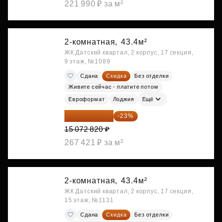
221 990 ₽ за м²
2-комнатная,
43.4м²
ЖК Датский квартал, 2 корпус, 17 секция,
9 этаж, №1089
Сдана
Скидка
Без отделки
Живите сейчас - платите потом
Евроформат
Лоджия
Ещё
11 606 071 ₽
-23%
15 072 820 ₽
267 421 ₽ за м²
2-комнатная,
43.4м²
ЖК Датский квартал, 2 корпус, 17 секция,
15 этаж, №1131
Сдана
Скидка
Без отделки