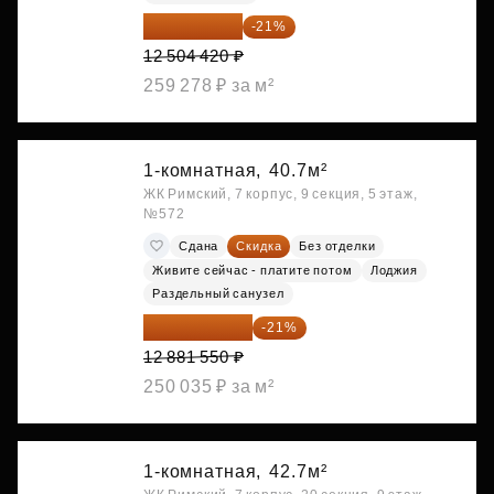
9 878 492 ₽
-21%
12 504 420 ₽
259 278 ₽ за м²
1-комнатная,
40.7м²
ЖК Римский, 7 корпус, 9 секция, 5 этаж,
№572
Сдана
Скидка
Без отделки
Живите сейчас - платите потом
Лоджия
Раздельный санузел
10 176 425 ₽
-21%
12 881 550 ₽
250 035 ₽ за м²
1-комнатная,
42.7м²