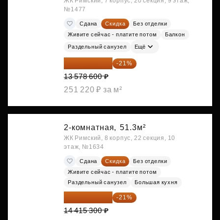
ЖК Римский, 7 корпус, 20 секция, 9 этаж,
№1477
Сдана
Скидка
Без отделки
Живите сейчас - платите потом
Балкон
Раздельный санузел
Ещё
10 727 094 ₽
-21%
13 578 600 ₽
251 220 ₽ за м²
2-комнатная,
51.3м²
ЖК Римский, 8 корпус, 22 секция, 10
этаж, №1634
Сдана
Скидка
Без отделки
Живите сейчас - платите потом
Раздельный санузел
Большая кухня
11 388 087 ₽
-21%
14 415 300 ₽