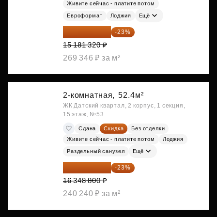
Живите сейчас - платите потом
Евроформат
Лоджия
Ещё
11 689 616 ₽
-23%
15 181 320 ₽
269 346 ₽ за м²
2-комнатная,
52.4м²
ЖК Датский квартал, 2 корпус, 1 секция,
15 этаж, №53
Сдана
Скидка
Без отделки
Живите сейчас - платите потом
Лоджия
Раздельный санузел
Ещё
12 588 576 ₽
-23%
16 348 800 ₽
240 240 ₽ за м²