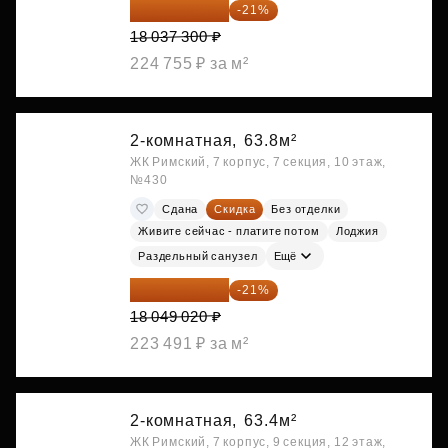
14 249 467 ₽
-21%
18 037 300 ₽
224 755 ₽ за м²
2-комнатная,
63.8м²
ЖК Римский, 7 корпус, 7 секция, 10 этаж,
№430
Сдана
Скидка
Без отделки
Живите сейчас - платите потом
Лоджия
Раздельный санузел
Ещё
14 258 726 ₽
-21%
18 049 020 ₽
223 491 ₽ за м²
2-комнатная,
63.4м²
ЖК Римский, 7 корпус, 9 секция, 12 этаж,