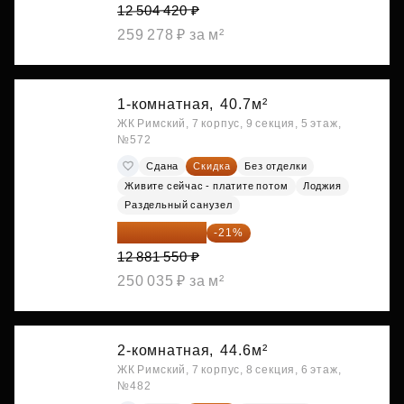
12 504 420 ₽
259 278 ₽ за м²
1-комнатная,
40.7м²
ЖК Римский, 7 корпус, 9 секция, 5 этаж,
№572
Сдана
Скидка
Без отделки
Живите сейчас - платите потом
Лоджия
Раздельный санузел
10 176 425 ₽
-21%
12 881 550 ₽
250 035 ₽ за м²
2-комнатная,
44.6м²
ЖК Римский, 7 корпус, 8 секция, 6 этаж,
№482