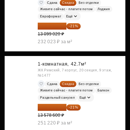
Сдана
Скидка
Без отделки
Живите сейчас - платите потом
Лоджия
Евроформат
Ещё
10 348 226 ₽
-21%
13 099 020 ₽
232 023 ₽ за м²
1-комнатная,
42.7м²
ЖК Римский, 7 корпус, 20 секция, 9 этаж,
№1477
Сдана
Скидка
Без отделки
Живите сейчас - платите потом
Балкон
Раздельный санузел
Ещё
10 727 094 ₽
-21%
13 578 600 ₽
251 220 ₽ за м²