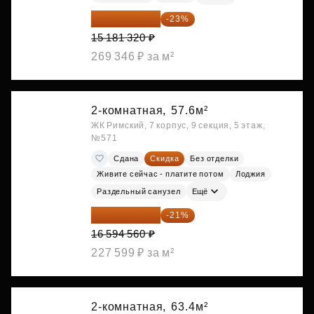
11 689 616 ₽
-23%
15 181 320 ₽
269 346 ₽ за м²
2-комнатная,
57.6м²
ЖК Римский, 7 корпус, 9 секция, 5 этаж,
№571
Сдана
Скидка
Без отделки
Живите сейчас - платите потом
Лоджия
Раздельный санузел
Ещё
13 109 702 ₽
-21%
16 594 560 ₽
227 599 ₽ за м²
2-комнатная,
63.4м²