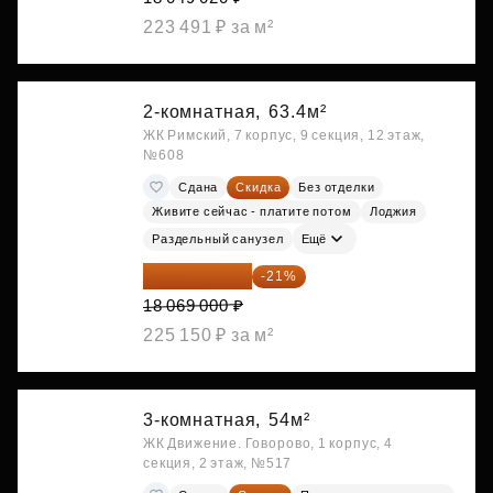
223 491 ₽ за м²
2-комнатная,
63.4м²
ЖК Римский, 7 корпус, 9 секция, 12 этаж,
№608
Сдана
Скидка
Без отделки
Живите сейчас - платите потом
Лоджия
Раздельный санузел
Ещё
14 274 510 ₽
-21%
18 069 000 ₽
225 150 ₽ за м²
3-комнатная,
54м²
ЖК Движение. Говорово, 1 корпус, 4
секция, 2 этаж, №517