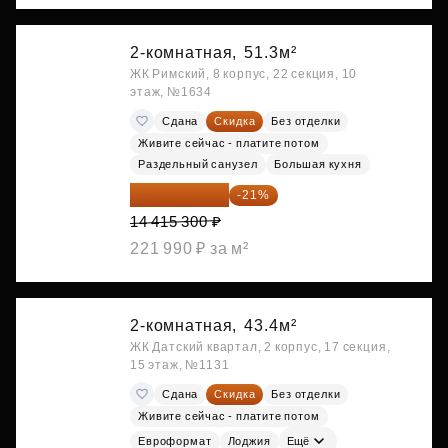
2-комнатная,
51.3м²
ЖК Римский, 8 корпус, 22 секция, 10
этаж, №1634
Сдана
Скидка
Без отделки
Живите сейчас - платите потом
Раздельный санузел
Большая кухня
11 388 087 ₽
-21%
14 415 300 ₽
221 990 ₽ за м²
2-комнатная,
43.4м²
ЖК Датский квартал, 2 корпус, 17 секция,
15 этаж, №1131
Сдана
Скидка
Без отделки
Живите сейчас - платите потом
Евроформат
Лоджия
Ещё