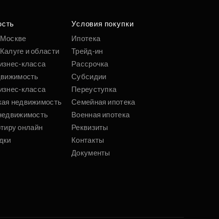
ость
Условия покупки
 Москве
Ипотека
Калуге и области
Трейд-ин
изнес-класса
Рассрочка
движимость
Субсидии
изнес-класса
Переуступка
кая недвижимость
Семейная ипотека
недвижимость
Военная ипотека
ртиру онлайн
Реквизиты
дки
Контакты
Документы