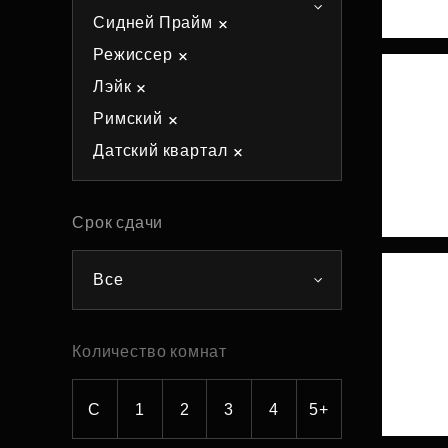
Сидней Прайм
Рефинансирование
Режиссер
Лэйк
Римский
Датский квартал
Срок сдачи
Все
Количество комнат
С
1
2
3
4
5+