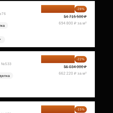
39 395 160 ₽
-28%
 №76
54 715 500 ₽
694 800 ₽ за м²
лка
43 706 520 ₽
-22%
ж, №533
56 034 000 ₽
662 220 ₽ за м²
делка
49 511 778 ₽
-15%