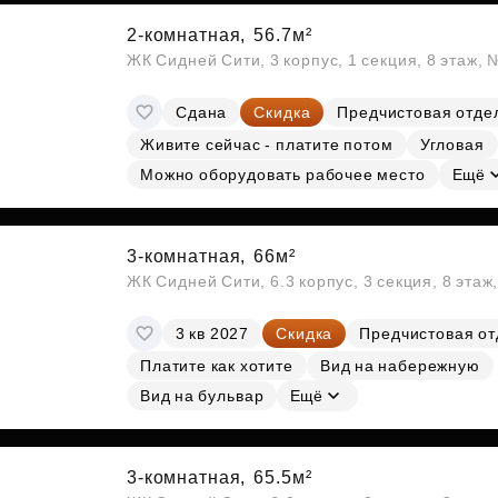
2-комнатная,
56.7м²
ЖК Сидней Сити, 3 корпус, 1 секция, 8 этаж,
Сдана
Скидка
Предчистовая отде
Живите сейчас - платите потом
Угловая
Можно оборудовать рабочее место
Ещё
3-комнатная,
66м²
ЖК Сидней Сити, 6.3 корпус, 3 секция, 8 эта
3 кв 2027
Скидка
Предчистовая от
Платите как хотите
Вид на набережную
Вид на бульвар
Ещё
3-комнатная,
65.5м²