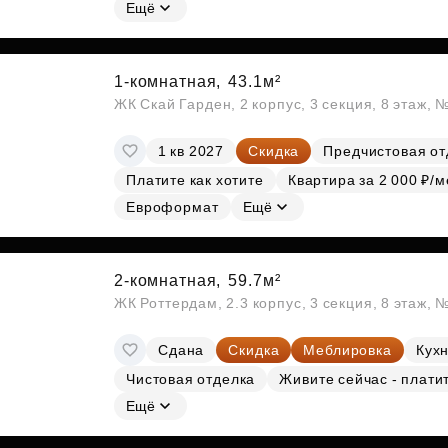
Субсидии
Ещё
1-комнатная,
43.1м²
ЖК Скай Гарден, 2 корпус, 3 секция, 8 этаж, 
1 кв 2027
Скидка
Предчистовая от
Платите как хотите
Квартира за 2 000 ₽/м
Евроформат
Ещё
2-комнатная,
59.7м²
ЖК Роттердам, 2.3 корпус, 3 секция, 8 этаж, 
Сдана
Скидка
Меблировка
Кухн
Чистовая отделка
Живите сейчас - плати
Ещё