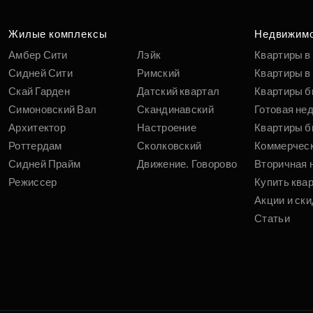
Жилые комплексы
Недвижим
Амбер Сити
Лэйк
Квартиры в
Сидней Сити
Римский
Квартиры в 
Скай Гарден
Датский квартал
Квартиры б
Симоновский Вал
Скандинавский
Готовая не
Архитектор
Настроение
Квартиры б
Роттердам
Сколковский
Коммерчес
Сидней Прайм
Движение. Говорово
Вторичная 
Режиссер
Купить ква
Акции и ски
Статьи