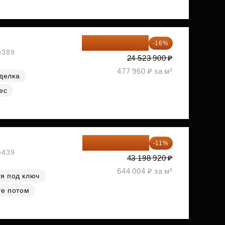
20 600 076 ₽
-16%
№389
24 523 900 ₽
477 960 ₽ за м²
делка
ес
38 447 039 ₽
-11%
№439
43 198 920 ₽
644 004 ₽ за м²
я под ключ
те потом