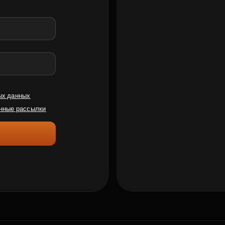
ых данных
нные рассылки