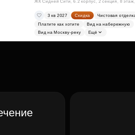
ЖК Сидней Сити, 6.2 корпус, 2 секция, 8 эта
3 кв 2027
Скидка
Чистовая отделк
Платите как хотите
Вид на набережную
Вид на Москву-реку
Ещё
ечение