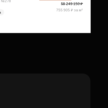
ж, №278
58 249 150 ₽
755 905 ₽ за м²
а