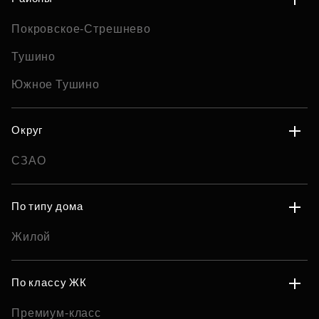
Покровское-Стрешнево
Тушино
Южное Тушино
Округ
СЗАО
По типу дома
Жилой
По классу ЖК
Премиум-класс