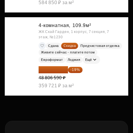
584 850 ₽ за м²
4-комнатная,
109.9м²
ЖК Скай Гарден, 1 корпус, 7 секция, 7
этаж, №1230
Сдана
Скидка
Предчистовая отделка
Живите сейчас - платите потом
Евроформат
Лоджия
Ещё
39 533 338 ₽
-19%
48 806 590 ₽
359 721 ₽ за м²