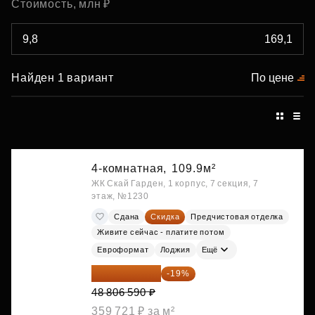
Стоимость, млн ₽
Найден 1 вариант
По цене
4-комнатная,
109.9м²
ЖК Скай Гарден, 1 корпус, 7 секция, 7
этаж, №1230
Сдана
Скидка
Предчистовая отделка
Живите сейчас - платите потом
Евроформат
Лоджия
Ещё
39 533 338 ₽
-19%
48 806 590 ₽
359 721 ₽ за м²