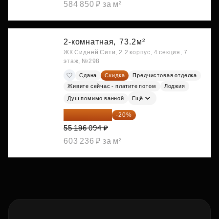
584 850 ₽ за м²
2-комнатная,
73.2м²
ЖК Сидней Сити, 2.2 корпус, 4 секция, 7
этаж, №298
Сдана
Скидка
Предчистовая отделка
Живите сейчас - платите потом
Лоджия
Душ помимо ванной
Ещё
44 156 875 ₽
-20%
55 196 094 ₽
603 236 ₽ за м²