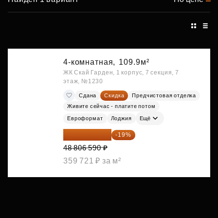
4-комнатная,
109.9м²
ЖК Скай Гарден, 1 корпус, 7 секция, 7
этаж, №1230
Сдана
Скидка
Предчистовая отделка
Живите сейчас - платите потом
Евроформат
Лоджия
Ещё
39 533 338 ₽
-19%
48 806 590 ₽
359 721 ₽ за м²