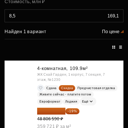
Стоимость, млн ₽
Найден 1 вариант
По цене
4-комнатная,
109.9м²
ЖК Скай Гарден, 1 корпус, 7 секция, 7
этаж, №1230
Сдана
Скидка
Предчистовая отделка
Живите сейчас - платите потом
Евроформат
Лоджия
Ещё
39 533 338 ₽
-19%
48 806 590 ₽
359 721 ₽ за м²