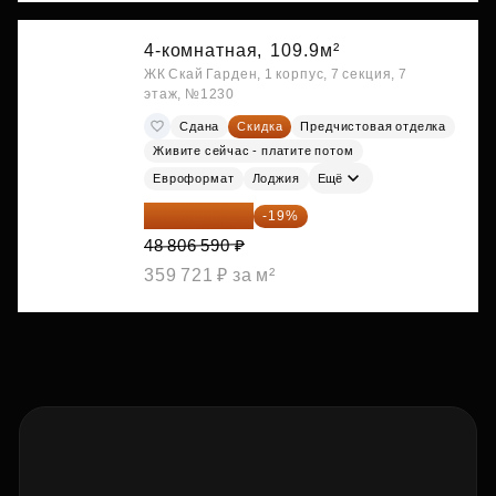
4-комнатная,
109.9м²
ЖК Скай Гарден, 1 корпус, 7 секция, 7
этаж, №1230
Сдана
Скидка
Предчистовая отделка
Живите сейчас - платите потом
Евроформат
Лоджия
Ещё
39 533 338 ₽
-19%
48 806 590 ₽
359 721 ₽ за м²