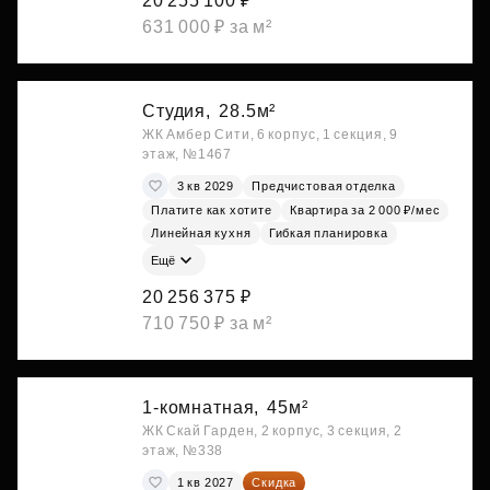
20 255 100 ₽
631 000 ₽ за м²
Студия,
28.5м²
ЖК Амбер Сити, 6 корпус, 1 секция, 9
этаж, №1467
3 кв 2029
Предчистовая отделка
Платите как хотите
Квартира за 2 000 ₽/мес
Линейная кухня
Гибкая планировка
Ещё
20 256 375 ₽
710 750 ₽ за м²
1-комнатная,
45м²
ЖК Скай Гарден, 2 корпус, 3 секция, 2
этаж, №338
1 кв 2027
Скидка