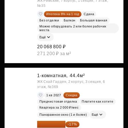
ЖК Римский, 7 корпус, 1 секция, 7 этаж,
№35
Ипотека 8% на 1 год
Сдана
Без отделки
Балкон
Большая ванная
Можно оборудовать 2 или более рабочих
места
Ещё
20 068 800 ₽
271 200 ₽ за м²
1-комнатная,
44.4м²
ЖК Скай Гарден, 2 корпус, 3 секция, 6
этаж, №369
1 кв 2027
Скидка
Предчистовая отделка
Платите как хотите
Квартира за 2 000 ₽/мес
Панорамное окно (1 и более)
Ещё
20 084 340 ₽
-17%