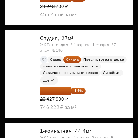
24 243 700 ₽
455 255 ₽ за м²
Студия,
27м²
ЖК Роттердам, 2.1 корпус, 1 секция, 27
этаж, №190
Сдана
Скидка
Предчистовая отделка
Живите сейчас - платите потом
Увеличенная ширина окна/окон
Линейная
Ещё
20 147 994 ₽
-14%
23 427 900 ₽
746 222 ₽ за м²
1-комнатная,
44.4м²
ЖК Скай Гарден, 2 корпус, 3 секция, 9