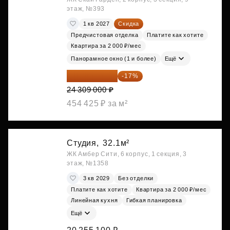
этаж, №393
1 кв 2027
Скидка
Предчистовая отделка
Платите как хотите
Квартира за 2 000 ₽/мес
Панорамное окно (1 и более)
Ещё
20 176 470 ₽
-17%
24 309 000 ₽
454 425 ₽ за м²
Студия,
32.1м²
ЖК Амбер Сити, 6 корпус, 1 секция, 3
этаж, №1358
3 кв 2029
Без отделки
Платите как хотите
Квартира за 2 000 ₽/мес
Линейная кухня
Гибкая планировка
Ещё