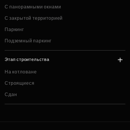
С панорамными окнами
С закрытой территорией
Паркинг
Подземный паркинг
Этап строительства
На котловане
Строящиеся
Сдан