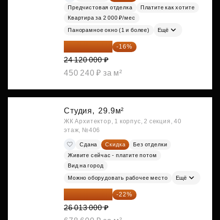
Предчистовая отделка
Платите как хотите
Квартира за 2 000 ₽/мес
Панорамное окно (1 и более)
Ещё
20 260 800 ₽
-16%
24 120 000 ₽
450 240 ₽ за м²
Студия,
29.9м²
ЖК Архитектор, 1 корпус, 2 секция, 40
этаж, №406
Сдана
Скидка
Без отделки
Живите сейчас - платите потом
Вид на город
Можно оборудовать рабочее место
Ещё
20 290 140 ₽
-22%
26 013 000 ₽