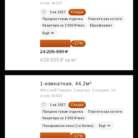
этаж, №107
2 кв 2027
Скидка
Предчистовая отделка
Платите как хотите
Квартира за 2 000 ₽/мес
Евроформат
Ещё
20 090 399 ₽
-17%
24 205 300 ₽
438 655 ₽ за м²
1-комнатная,
44.2м²
ЖК Скай Гарден, 2 корпус, 3 секция, 10
этаж, №401
1 кв 2027
Скидка
Предчистовая отделка
Платите как хотите
Квартира за 2 000 ₽/мес
Панорамное окно (1 и более)
Ещё
20 122 271 ₽
-17%