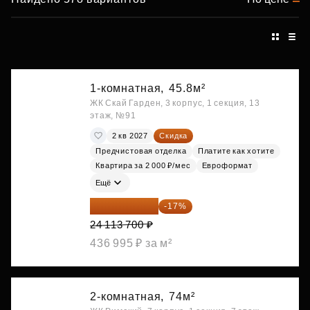
1-комнатная,
45.8м²
ЖК Скай Гарден, 3 корпус, 1 секция, 13
этаж, №91
2 кв 2027
Скидка
Предчистовая отделка
Платите как хотите
Квартира за 2 000 ₽/мес
Евроформат
Ещё
20 014 371 ₽
-17%
24 113 700 ₽
436 995 ₽ за м²
2-комнатная,
74м²