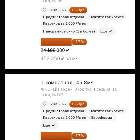
этаж, №369
1 кв 2027
Скидка
Предчистовая отделка
Платите как хотите
Квартира за 2 000 ₽/мес
Панорамное окно (1 и более)
Ещё
20 084 340 ₽
-17%
24 198 000 ₽
452 350 ₽ за м²
1-комнатная,
45.8м²
ЖК Скай Гарден, 3 корпус, 1 секция, 15
этаж, №107
2 кв 2027
Скидка
Предчистовая отделка
Платите как хотите
Квартира за 2 000 ₽/мес
Евроформат
Ещё
20 090 399 ₽
-17%