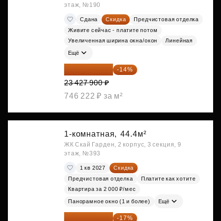
этаж, №190
Сдана
Скидка
Предчистовая отделка
Живите сейчас - платите потом
Увеличенная ширина окна/окон
Линейная
Ещё
20 147 994 ₽
-14%
23 427 900 ₽
746 222 ₽ за м²
1-комнатная,
44.4м²
ЖК Скай Гарден, 2 корпус, 3 секция, 9
этаж, №393
1 кв 2027
Скидка
Предчистовая отделка
Платите как хотите
Квартира за 2 000 ₽/мес
Панорамное окно (1 и более)
Ещё
20 176 470 ₽
-17%