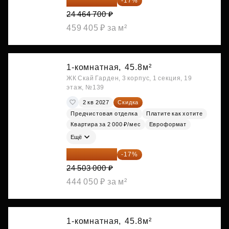
20 305 701 ₽
-17%
24 464 700 ₽
459 405 ₽ за м²
1-комнатная,
45.8м²
ЖК Скай Гарден, 3 корпус, 1 секция, 19
этаж, №139
2 кв 2027
Скидка
Предчистовая отделка
Платите как хотите
Квартира за 2 000 ₽/мес
Евроформат
Ещё
20 337 490 ₽
-17%
24 503 000 ₽
444 050 ₽ за м²
1-комнатная,
45.8м²