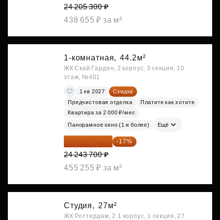
24 205 300 ₽
438 655 ₽ за м²
1-комнатная,
44.2м²
ЖК Скай Гарден, 2 корпус, 3 секция, 10
этаж, №401
1 кв 2027
Скидка
Предчистовая отделка
Платите как хотите
Квартира за 2 000 ₽/мес
Панорамное окно (1 и более)
Ещё
20 122 271 ₽
-17%
24 243 700 ₽
455 255 ₽ за м²
Студия,
27м²
ЖК Роттердам, 2.1 корпус, 1 секция, 27