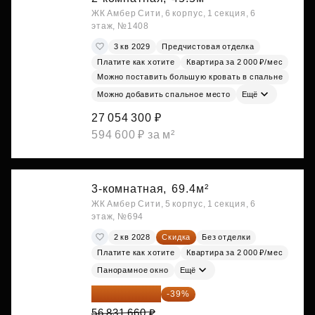
ЖК Амбер Сити, 6 корпус, 1 секция, 6
этаж, №1408
3 кв 2029
Предчистовая отделка
Платите как хотите
Квартира за 2 000 ₽/мес
Можно поставить большую кровать в спальне
Можно добавить спальное место
Ещё
27 054 300 ₽
594 600 ₽ за м²
3-комнатная,
69.4м²
ЖК Амбер Сити, 5 корпус, 1 секция, 6
этаж, №694
2 кв 2028
Скидка
Без отделки
Платите как хотите
Квартира за 2 000 ₽/мес
Панорамное окно
Ещё
34 667 313 ₽
-39%
56 831 660 ₽