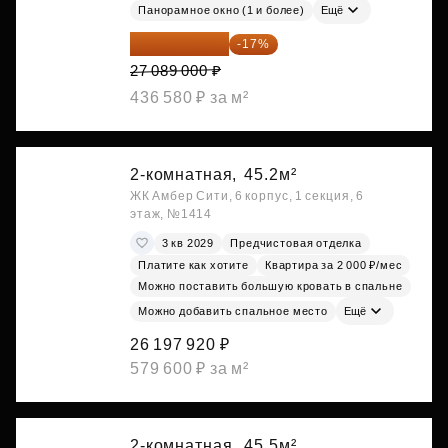
Панорамное окно (1 и более)
Ещё
22 483 870 ₽
-17%
27 089 000 ₽
436 580 ₽ за м²
2-комнатная,
45.2м²
ЖК Амбер Сити, 6 корпус, 1 секция, 6
этаж, №1414
3 кв 2029
Предчистовая отделка
Платите как хотите
Квартира за 2 000 ₽/мес
Можно поставить большую кровать в спальне
Можно добавить спальное место
Ещё
26 197 920 ₽
579 600 ₽ за м²
2-комнатная,
45.5м²