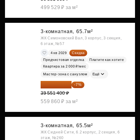
499 529 ₽ за м²
3-комнатная,
65.7м²
ЖК Симоновский Вал, 3 корпус, 3 секция,
6 этаж, №57
4 кв 2029
Скидка
Предчистовая отделка
Платите как хотите
Квартира за 2 000 ₽/мес
Мастер-зона с санузлом
Ещё
36 782 802 ₽
-7%
39 551 400 ₽
559 860 ₽ за м²
3-комнатная,
65.5м²
ЖК Сидней Сити, 6.2 корпус, 2 секция, 6
этаж, №260