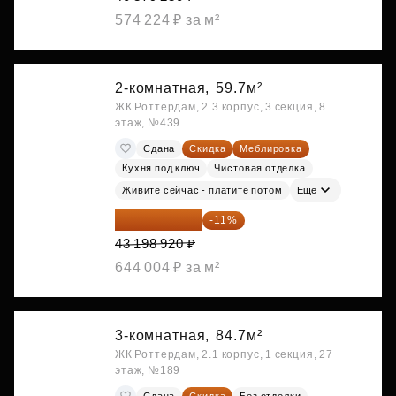
574 224 ₽ за м²
2-комнатная,
59.7м²
ЖК Роттердам, 2.3 корпус, 3 секция, 8
этаж, №439
Сдана
Скидка
Меблировка
Кухня под ключ
Чистовая отделка
Живите сейчас - платите потом
Ещё
38 447 039 ₽
-11%
43 198 920 ₽
644 004 ₽ за м²
3-комнатная,
84.7м²
ЖК Роттердам, 2.1 корпус, 1 секция, 27
этаж, №189
Сдана
Скидка
Без отделки