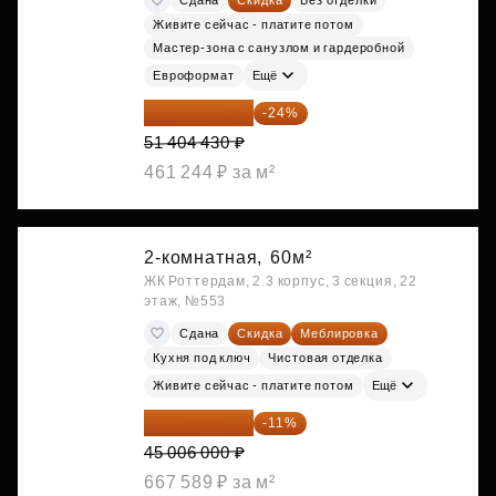
Живите сейчас - платите потом
Мастер-зона с санузлом и гардеробной
Евроформат
Ещё
39 067 367 ₽
-24%
51 404 430 ₽
461 244 ₽ за м²
2-комнатная,
60м²
ЖК Роттердам, 2.3 корпус, 3 секция, 22
этаж, №553
Сдана
Скидка
Меблировка
Кухня под ключ
Чистовая отделка
Живите сейчас - платите потом
Ещё
40 055 340 ₽
-11%
45 006 000 ₽
667 589 ₽ за м²