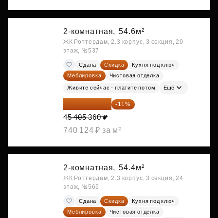
2-комнатная,
54.6м²
ЖК Роттердам, 2.3 корпус, 3 секция, 20
этаж, №537
Сдана
Скидка
Кухня под ключ
Меблировка
Чистовая отделка
Живите сейчас - платите потом
Ещё
40 410 770 ₽
-11%
45 405 360 ₽
740 124 ₽ за м²
2-комнатная,
54.4м²
ЖК Роттердам, 2.3 корпус, 3 секция, 24
этаж, №565
Сдана
Скидка
Кухня под ключ
Меблировка
Чистовая отделка