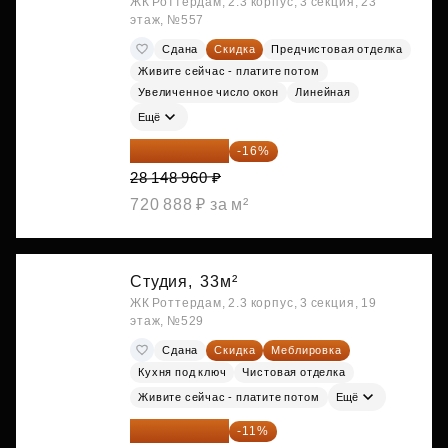
ЖК Роттердам, 2.3 корпус, 3 секция, 23
этаж, №557
Сдана
Скидка
Предчистовая отделка
Живите сейчас - платите потом
Увеличенное число окон
Линейная
Ещё
23 645 126 ₽
-16%
28 148 960 ₽
720 888 ₽ за м²
Студия,
33м²
ЖК Роттердам, 2.3 корпус, 3 секция, 19
этаж, №529
Сдана
Скидка
Меблировка
Кухня под ключ
Чистовая отделка
Живите сейчас - платите потом
Ещё
25 264 074 ₽
-11%