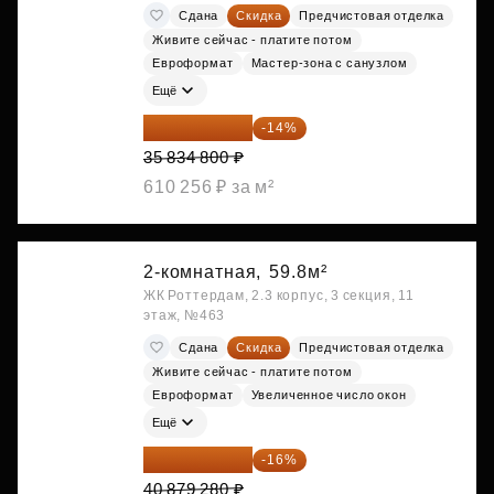
Сдана
Скидка
Предчистовая отделка
Живите сейчас - платите потом
Евроформат
Мастер-зона с санузлом
Ещё
30 817 928 ₽
-14%
35 834 800 ₽
610 256 ₽ за м²
2-комнатная,
59.8м²
ЖК Роттердам, 2.3 корпус, 3 секция, 11
этаж, №463
Сдана
Скидка
Предчистовая отделка
Живите сейчас - платите потом
Евроформат
Увеличенное число окон
Ещё
34 338 595 ₽
-16%
40 879 280 ₽