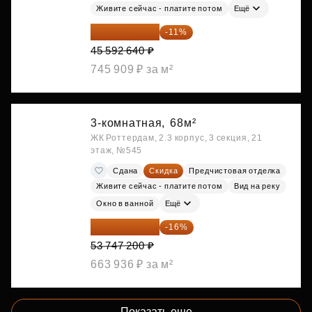
Живите сейчас - платите потом
Ещё
40 577 450 ₽
-11%
45 592 640 ₽
745 909 ₽ за м²
3-комнатная,
68м²
ЖК Роттердам, 2.3 корпус, 3 секция, 21
этаж, №545
Сдана
Скидка
Предчистовая отделка
Живите сейчас - платите потом
Вид на реку
Окно в ванной
Ещё
45 147 648 ₽
-16%
53 747 200 ₽
663 936 ₽ за м²
Показать еще