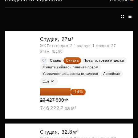
Студия,
27м²
ЖК Роттердам, 2.1 корпус, 1 секция, 27
этаж, №190
Сдана
Скидка
Предчистовая отделка
Живите сейчас - платите потом
Увеличенная ширина окна/окон
Линейная
Ещё
20 147 994 ₽
-14%
23 427 900 ₽
746 222 ₽ за м²
Студия,
32.8м²