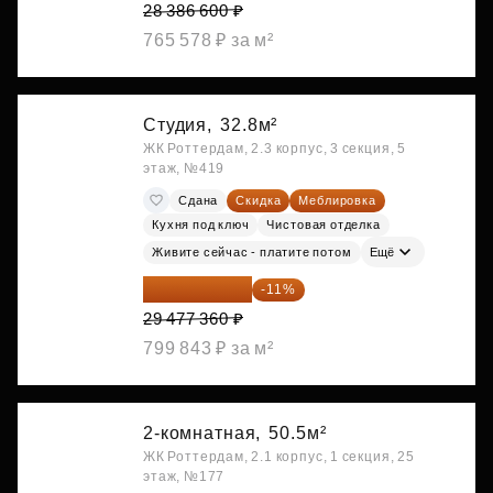
28 386 600 ₽
765 578 ₽ за м²
Студия,
32.8м²
ЖК Роттердам, 2.3 корпус, 3 секция, 5
этаж, №419
Сдана
Скидка
Меблировка
Кухня под ключ
Чистовая отделка
Живите сейчас - платите потом
Ещё
26 234 850 ₽
-11%
29 477 360 ₽
799 843 ₽ за м²
2-комнатная,
50.5м²
ЖК Роттердам, 2.1 корпус, 1 секция, 25
этаж, №177