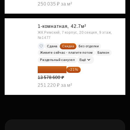
250 035 ₽ за м²
1-комнатная,
42.7м²
ЖК Римский, 7 корпус, 20 секция, 9 этаж,
№1477
Сдана
Скидка
Без отделки
Живите сейчас - платите потом
Балкон
Раздельный санузел
Ещё
10 727 094 ₽
-21%
13 578 600 ₽
251 220 ₽ за м²