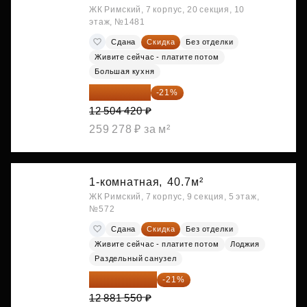
ЖК Римский, 7 корпус, 20 секция, 10
этаж, №1481
Сдана
Скидка
Без отделки
Живите сейчас - платите потом
Большая кухня
9 878 492 ₽
-21%
12 504 420 ₽
259 278 ₽ за м²
1-комнатная,
40.7м²
ЖК Римский, 7 корпус, 9 секция, 5 этаж,
№572
Сдана
Скидка
Без отделки
Живите сейчас - платите потом
Лоджия
Раздельный санузел
10 176 425 ₽
-21%
12 881 550 ₽