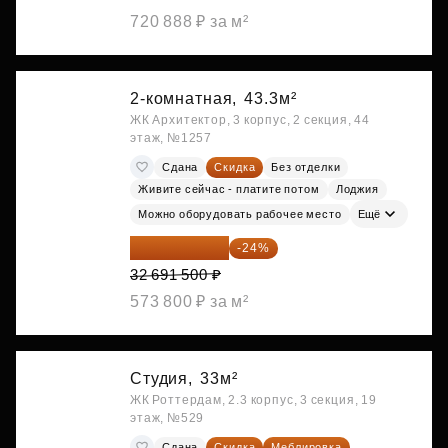
720 888 ₽ за м²
2-комнатная,
43.3м²
ЖК Архитектор, 3 корпус, 2 секция, 44
этаж, №1257
Сдана
Скидка
Без отделки
Живите сейчас - платите потом
Лоджия
Можно оборудовать рабочее место
Ещё
24 845 540 ₽
-24%
32 691 500 ₽
573 800 ₽ за м²
Студия,
33м²
ЖК Роттердам, 2.3 корпус, 3 секция, 19
этаж, №529
Сдана
Скидка
Меблировка