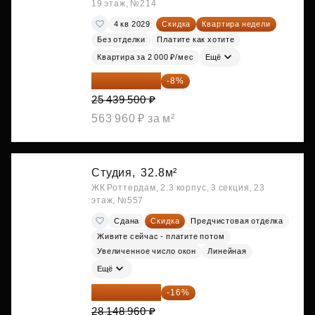
19 этаж, №214
4 кв 2029
Скидка
Квартира недели
Без отделки
Платите как хотите
Квартира за 2 000 ₽/мес
Ещё
23 404 340 ₽
-8%
25 439 500 ₽
563 960 ₽ за м²
Студия,
32.8м²
ЖК Роттердам, 2.3 корпус, 3 секция, 23
этаж, №557
Сдана
Скидка
Предчистовая отделка
Живите сейчас - платите потом
Увеличенное число окон
Линейная
Ещё
23 645 126 ₽
-16%
28 148 960 ₽