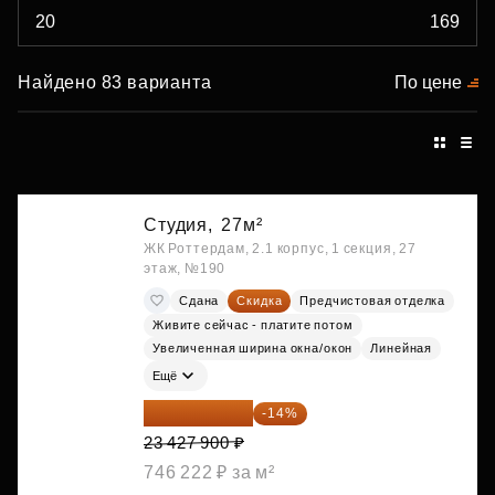
Найдено 83 варианта
По цене
Студия,
27м²
ЖК Роттердам, 2.1 корпус, 1 секция, 27
этаж, №190
Сдана
Скидка
Предчистовая отделка
Живите сейчас - платите потом
Увеличенная ширина окна/окон
Линейная
Ещё
20 147 994 ₽
-14%
23 427 900 ₽
746 222 ₽ за м²