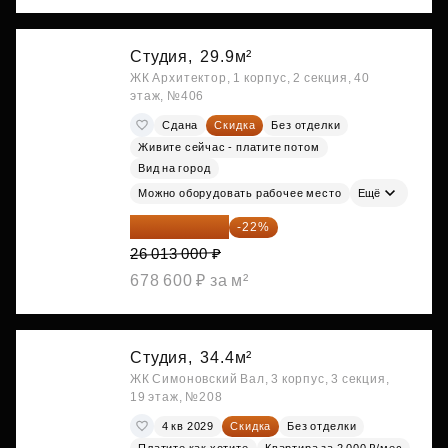
Студия,
29.9м²
ЖК Архитектор, 1 корпус, 2 секция, 40
этаж, №406
Сдана
Скидка
Без отделки
Живите сейчас - платите потом
Вид на город
Можно оборудовать рабочее место
Ещё
20 290 140 ₽
-22%
26 013 000 ₽
678 600 ₽ за м²
Студия,
34.4м²
ЖК Симоновский Вал, 3 корпус, 3 секция,
19 этаж, №208
4 кв 2029
Скидка
Без отделки