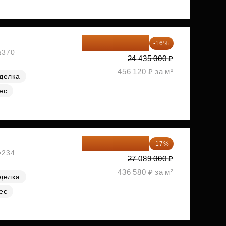
20 525 400 ₽
-16%
№370
24 435 000 ₽
456 120 ₽ за м²
делка
ес
22 483 870 ₽
-17%
№234
27 089 000 ₽
436 580 ₽ за м²
делка
ес