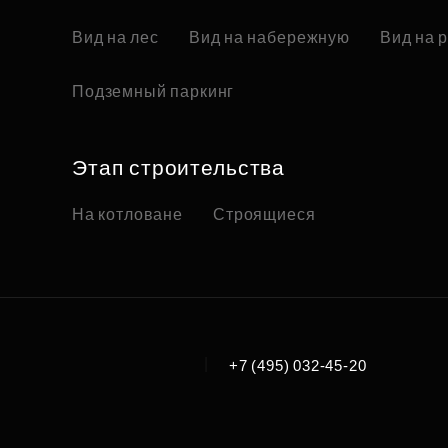
Вид на лес
Вид на набережную
Вид на 
Подземный паркинг
Этап строительства
На котловане
Строящиеся
|
+7 (495) 032-45-20