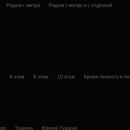
Рядом с метро
Рядом с метро и с отделкой
ж
8 этаж
9 этаж
10 этаж
Кроме первого и п
ево
Тушино
Южное Тушино