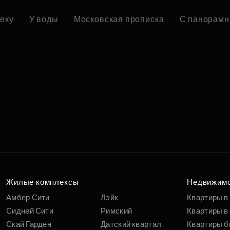
реку
У воды
Московская прописка
С панорамн
Жилые комплексы
Недвижим
Амбер Сити
Лэйк
Квартиры в
Сидней Сити
Римский
Квартиры в 
Скай Гарден
Датский квартал
Квартиры б