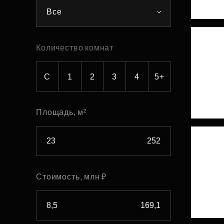
Все
Рефинансирование
Количество комнат
С
1
2
3
4
5+
Площадь, м²
Стоимость, млн ₽