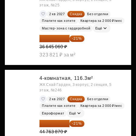
этаж, №25
2 кв 2027
Скидка
Без отделки
Платите как хотите
Квартира за 2 000 ₽/мес
Мастер-зона с гардеробной
Ещё
28 949 597 ₽
-21%
36 645 060 ₽
323 821 ₽ за м²
4-комнатная,
116.3м²
ЖК Скай Гарден, 3 корпус, 2 секция, 5
этаж, №246
2 кв 2027
Скидка
Без отделки
Платите как хотите
Квартира за 2 000 ₽/мес
Евроформат
Ещё
35 363 457 ₽
-21%
44 763 870 ₽