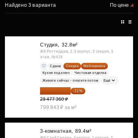
Найдено 3 варианта
По цене
Студия,
32.8м²
ЖК Роттердам, 2.3 корпус, 3 секция, 5
этаж, №419
Сдана
Скидка
Меблировка
Кухня под ключ
Чистовая отделка
Живите сейчас - платите потом
Ещё
26 234 850 ₽
-11%
29 477 360 ₽
799 843 ₽ за м²
3-комнатная,
89.4м²
ЖК Скай Гарден, 3 корпус, 1 секция, 5