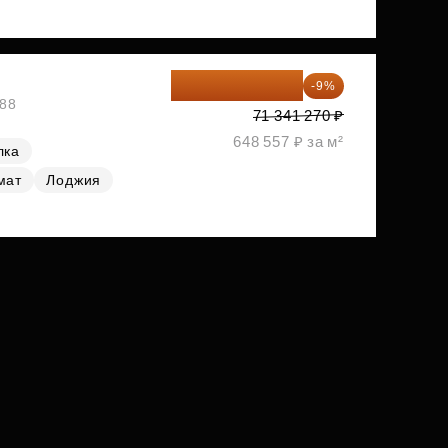
64 920 556 ₽
-9%
788
71 341 270 ₽
648 557 ₽ за м²
лка
мат
Лоджия