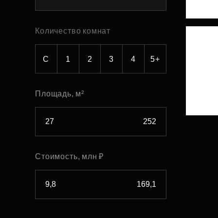
Рефинансирование
Количество комнат
С
1
2
3
4
5+
Площадь, м²
Стоимость, млн ₽