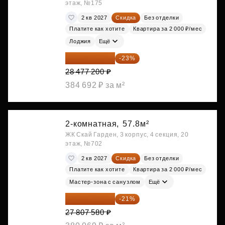
этаж, №175
2 кв 2027
Скидка
Без отделки
Платите как хотите
Квартира за 2 000 ₽/мес
Лоджия
Ещё
21 927 444 ₽
-23%
28 477 200 ₽
384 692 ₽ за м²
2-комнатная,
57.8м²
ЖК Скай Гарден, 3 корпус, 4 секция, 20
этаж, №702
2 кв 2027
Скидка
Без отделки
Платите как хотите
Квартира за 2 000 ₽/мес
Мастер-зона с санузлом
Ещё
21 967 988 ₽
-21%
27 807 580 ₽