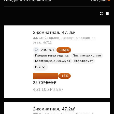
2-комнатная,
47.3м²
ЖК Скай Гарден, 3 корпус, 4 секция, 22
этаж, №712
2 кв 2027
Скидка
Предчистовая отделка
Платите как хотите
Квартира за 2 000 ₽/мес
Евроформат
Ещё
21 337 267 ₽
-17%
25 707 550 ₽
451 105 ₽ за м²
2-комнатная,
47.2м²