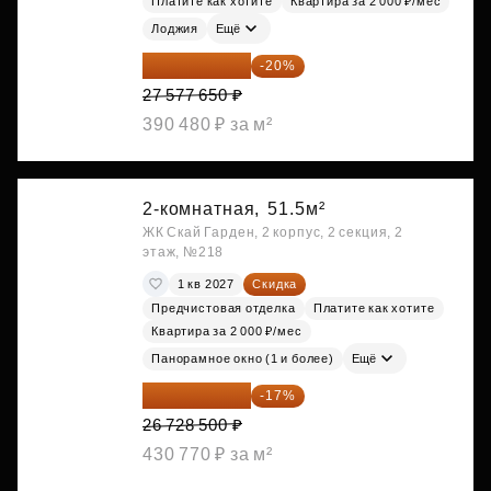
Платите как хотите
Квартира за 2 000 ₽/мес
Лоджия
Ещё
22 062 120 ₽
-20%
27 577 650 ₽
390 480 ₽ за м²
2-комнатная,
51.5м²
ЖК Скай Гарден, 2 корпус, 2 секция, 2
этаж, №218
1 кв 2027
Скидка
Предчистовая отделка
Платите как хотите
Квартира за 2 000 ₽/мес
Панорамное окно (1 и более)
Ещё
22 184 655 ₽
-17%
26 728 500 ₽
430 770 ₽ за м²