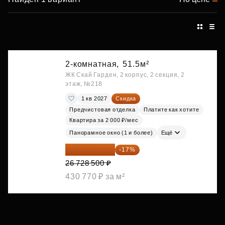
2-комнатная,
51.5м²
ЖК Скай Гарден, 2 корпус, 2 секция, 2
этаж, №218
1 кв 2027
Скидка
Предчистовая отделка
Платите как хотите
Квартира за 2 000 ₽/мес
Панорамное окно (1 и более)
Ещё
22 184 655 ₽
-17%
26 728 500 ₽
430 770 ₽ за м²