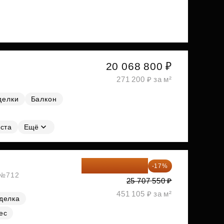
20 068 800 ₽
271 200 ₽ за м²
делки
Балкон
ста
Ещё
21 337 267 ₽
-17%
, №712
25 707 550 ₽
451 105 ₽ за м²
делка
ес