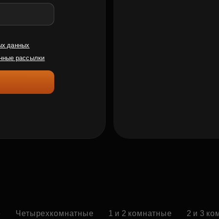
ых данных
нные рассылки
е
Четырехкомнатные
1 и 2 комнатные
2 и 3 к