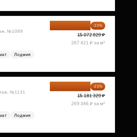
11 606 071 ₽
-23%
таж, №1089
15 072 820 ₽
267 421 ₽ за м²
мат
Лоджия
11 689 616 ₽
-23%
этаж, №1131
15 181 320 ₽
269 346 ₽ за м²
мат
Лоджия