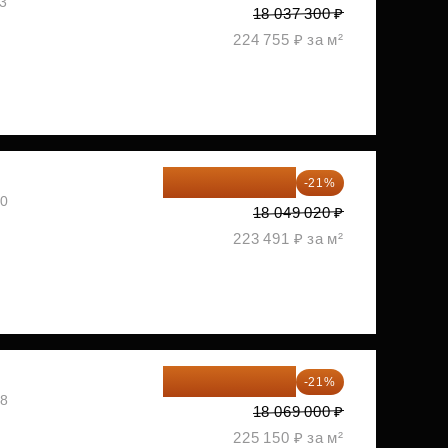
03
18 037 300 ₽
224 755 ₽ за м²
14 258 726 ₽
-21%
30
18 049 020 ₽
223 491 ₽ за м²
14 274 510 ₽
-21%
08
18 069 000 ₽
225 150 ₽ за м²