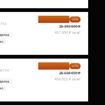
21 584 560 ₽
-15%
№751
25 393 600 ₽
457 300 ₽ за м²
делка
ес
21 612 080 ₽
-17%
, №724
26 038 650 ₽
456 915 ₽ за м²
делка
ес