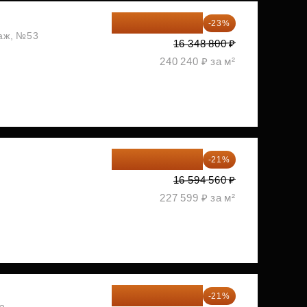
12 588 576 ₽
-23%
таж, №53
16 348 800 ₽
240 240 ₽ за м²
13 109 702 ₽
-21%
1
16 594 560 ₽
227 599 ₽ за м²
14 249 467 ₽
-21%