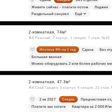
Живите сейчас - платите потом
Лоджия
Раздельный санузел
Ещё
2-комнатная,
74м²
ЖК Римский, 7 корпус, 1 секция, 7 этаж, №35
Ипотека 8% на 1 год
Сдана
Без от
Большая ванная
Можно оборудовать 2 или более рабочих ме
2-комнатная,
47.3м²
ЖК Скай Гарден, 3 корпус, 4 секция, 22 этаж
2 кв 2027
Скидка
Предчистовая от
Платите как хотите
Квартира за 2 000 ₽/м