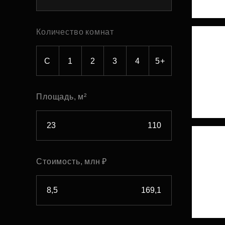
Рефинансирование
Количество комнат
С
1
2
3
4
5+
Площадь, м²
Стоимость, млн ₽