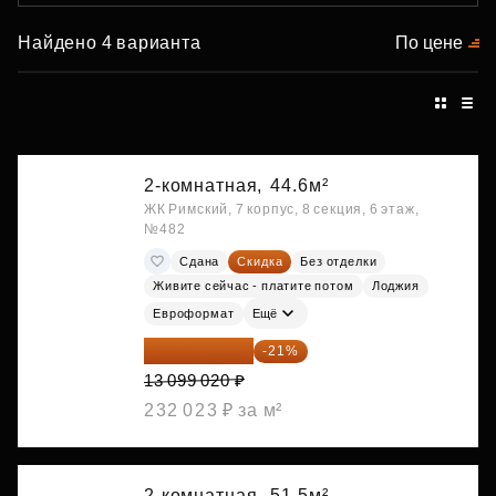
Найдено 4 варианта
По цене
2-комнатная,
44.6м²
ЖК Римский, 7 корпус, 8 секция, 6 этаж,
№482
Сдана
Скидка
Без отделки
Живите сейчас - платите потом
Лоджия
Евроформат
Ещё
10 348 226 ₽
-21%
13 099 020 ₽
232 023 ₽ за м²
2-комнатная,
51.5м²