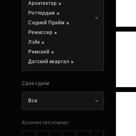
Архитектор
Рефинансирование
Роттердам
Сидней Прайм
Режиссер
Лэйк
Римский
Датский квартал
Срок сдачи
Все
Количество комнат