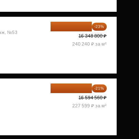
12 588 576 ₽
-23%
таж, №53
16 348 800 ₽
240 240 ₽ за м²
13 109 702 ₽
-21%
1
16 594 560 ₽
227 599 ₽ за м²