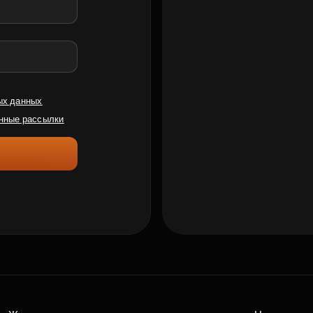
ых данных
нные рассылки