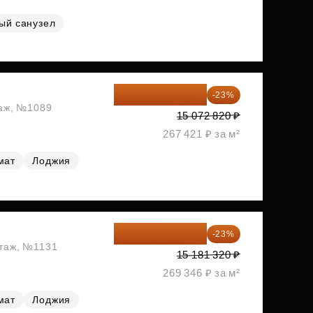
ый санузел
11 606 071 ₽
-23%
таж, №1089
15 072 820 ₽
267 421 ₽ за м²
мат
Лоджия
11 689 616 ₽
-23%
этаж, №1131
15 181 320 ₽
269 346 ₽ за м²
мат
Лоджия