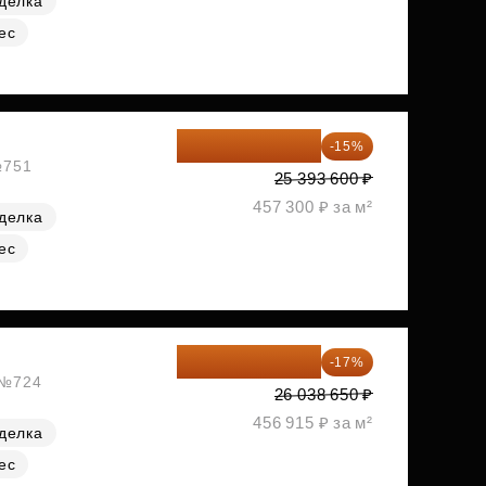
делка
ес
21 584 560 ₽
-15%
№751
25 393 600 ₽
457 300 ₽ за м²
делка
ес
21 612 080 ₽
-17%
, №724
26 038 650 ₽
456 915 ₽ за м²
делка
ес