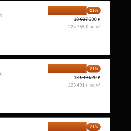
14 249 467 ₽
-21%
03
18 037 300 ₽
224 755 ₽ за м²
14 258 726 ₽
-21%
30
18 049 020 ₽
223 491 ₽ за м²
14 274 510 ₽
-21%