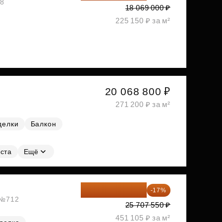
08
18 069 000 ₽
225 150 ₽ за м²
20 068 800 ₽
271 200 ₽ за м²
делки
Балкон
ста
Ещё
21 337 267 ₽
-17%
, №712
25 707 550 ₽
451 105 ₽ за м²