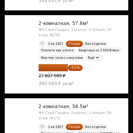
384 692 ₽ за м²
2-комнатная,
57.8м²
ЖК Скай Гарден, 3 корпус, 4 секция, 20
этаж, №702
2 кв 2027
Скидка
Без отделки
Платите как хотите
Квартира за 2 000 ₽/мес
Мастер-зона с санузлом
Ещё
21 967 988 ₽
-21%
27 807 580 ₽
380 069 ₽ за м²
2-комнатная,
56.5м²
ЖК Скай Гарден, 2 корпус, 1 секция, 36
этаж, №172
1 кв 2027
Скидка
Без отделки