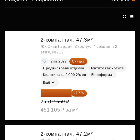
2-комнатная,
47.3м²
ЖК Скай Гарден, 3 корпус, 4 секция, 22
этаж, №712
2 кв 2027
Скидка
Предчистовая отделка
Платите как хотите
Квартира за 2 000 ₽/мес
Евроформат
Ещё
21 337 267 ₽
-17%
25 707 550 ₽
451 105 ₽ за м²
2-комнатная,
47.2м²